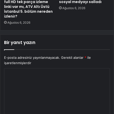
full HD tek parça izleme
sosyal medyayı salladı
linki var mı, ATV Altı Üstü
Ağustos 6, 2026
İstanbul 5. bölüm nereden
izlenir?
Ağustos 6, 2026
Bir yanıt yazın
E-posta adresiniz yayınlanmayacak.
Gerekli alanlar
*
ile
işaretlenmişlerdir
Y
o
r
u
m
*