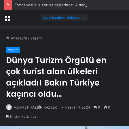
Toz tanesi bile servet değerinde: Altından daha değerli mineral keşfedildi
Menü
Anasayfa
/
Yaşam
Yaşam
Dünya Turizm Örgütü en
çok turist alan ülkeleri
açıkladı! Bakın Türkiye
kaçıncı oldu…
MEHMET HAZBİN KAZBEK
Haziran 1, 2024
0
0
Bir dakikadan az