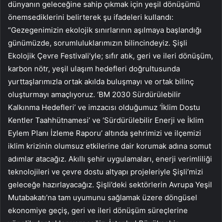
dünyanın geleceğine sahip çıkmak için yeşil dönüşümü
önemsediklerini belirterek şu ifadeleri kullandı:
“Gezegenimizin ekolojik sınırlarının aşılmaya başlandığı
günümüzde, sorumluluklarımızın bilincindeyiz. Şişli
Ekolojik Çevre Festivali’yle; sıfır atık, geri ve ileri dönüşüm,
karbon nötr, yeşil ulaşım hedefleri doğrultusunda
yurttaşlarımızla ortak akılda buluşmayı ve ortak bilinç
oluşturmayı amaçlıyoruz. ‘BM 2030 Sürdürülebilir
Kalkınma Hedefleri’ ve imzacısı olduğumuz ‘İklim Dostu
Kentler Taahhütnamesi’ ve ‘Sürdürülebilir Enerji ve İklim
Eylem Planı İzleme Raporu’ altında şehrimizi ve ilçemizi
iklim krizinin olumsuz etkilerine dair korumak adına somut
adımlar atacağız. Akıllı şehir uygulamaları, enerji verimliliği
teknolojileri ve çevre dostu altyapı projeleriyle Şişli’mizi
geleceğe hazırlayacağız. Şişli’deki sektörlerin Avrupa Yeşil
Mutabakatı’na tam uyumunu sağlamak üzere döngüsel
ekonomiye geçiş, geri ve ileri dönüşüm süreçlerine