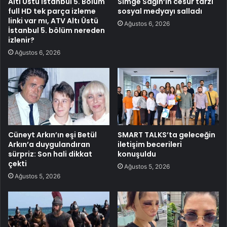
Altı Üstü İstanbul 5. Bölüm
Simge Sağın’ın cesur tarzı
full HD tek parça izleme
sosyal medyayı salladı
linki var mı, ATV Altı Üstü
Ağustos 6, 2026
İstanbul 5. bölüm nereden
izlenir?
Ağustos 6, 2026
Cüneyt Arkın’ın eşi Betül
SMART TALKS’ta geleceğin
Arkın’a duygulandıran
iletişim becerileri
sürpriz: Son hali dikkat
konuşuldu
çekti
Ağustos 5, 2026
Ağustos 5, 2026