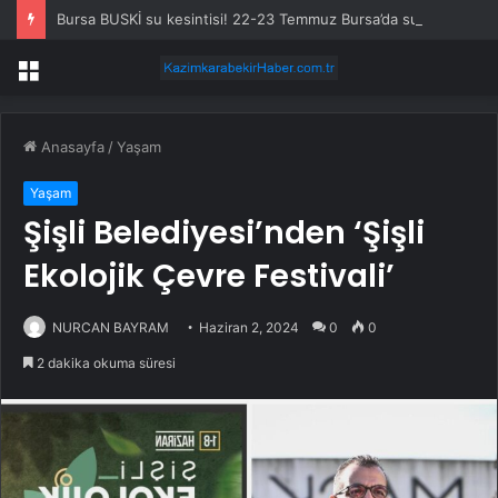
Bursa BUSKİ su kesintisi! 22-23 Temmuz Bursa’da su kesintisi ne zaman bitecek, sular ne zaman gelecek?
Menü
Anasayfa
/
Yaşam
Yaşam
Şişli Belediyesi’nden ‘Şişli
Ekolojik Çevre Festivali’
NURCAN BAYRAM
Haziran 2, 2024
0
0
2 dakika okuma süresi