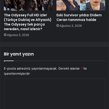
The Odyssey Full HD izle!
Eski Survivor yıldızı Didem
(Türkçe Dublaj ve Altyazılı)
Ceran tanınmaz halde
The Odyssey tek parça
Ağustos 3, 2026
nereden, nasıl izlenir?
Ağustos 5, 2026
Bir yanıt yazın
E-posta adresiniz yayınlanmayacak.
Gerekli alanlar
*
ile
işaretlenmişlerdir
Y
o
r
u