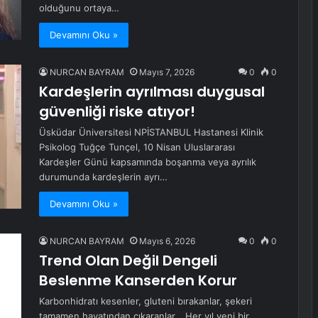
olduğunu ortaya…
Devamını Oku »
NURCAN BAYRAM
Mayıs 7, 2026
0
0
Kardeşlerin ayrılması duygusal
güvenliği riske atıyor!
Üsküdar Üniversitesi NPİSTANBUL Hastanesi Klinik
Psikolog Tuğçe Tunçel, 10 Nisan Uluslararası
Kardeşler Günü kapsamında boşanma veya ayrılık
durumunda kardeşlerin ayrı…
Devamını Oku »
NURCAN BAYRAM
Mayıs 6, 2026
0
0
Trend Olan Değil Dengeli
Beslenme Kanserden Korur
Karbonhidratı kesenler, gluteni bırakanlar, şekeri
tamamen hayatından çıkaranlar… Her yıl yeni bir