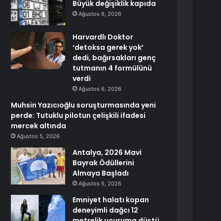
Büyük değişiklik kapıda
Ağustos 6, 2026
Harvardlı Doktor
‘detoksa gerek yok’
dedi, bağırsakları genç
tutmanın 4 formülünü
verdi
Ağustos 6, 2026
Muhsin Yazıcıoğlu soruşturmasında yeni
perde: Tutuklu pilotun çelişkili ifadesi
mercek altında
Ağustos 5, 2026
Antalya, 2026 Mavi
Bayrak Ödüllerini
Almaya Başladı
Ağustos 5, 2026
Emniyet halatı kopan
deneyimli dağcı 12
metrelik uçuruma düştü