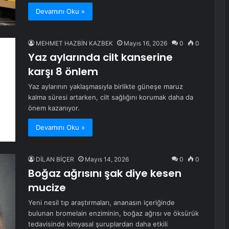
Devamını Oku »
MEHMET HAZBİN KAZBEK
Mayıs 16, 2026
0
0
Yaz aylarında cilt kanserine
karşı 8 önlem
Yaz aylarının yaklaşmasıyla birlikte güneşe maruz
kalma süresi artarken, cilt sağlığını korumak daha da
önem kazanıyor.
Devamını Oku »
DİLAN BİÇER
Mayıs 14, 2026
0
0
Boğaz ağrısını şak diye kesen
mucize
Yeni nesil tıp araştırmaları, ananasın içeriğinde
bulunan bromelain enziminin, boğaz ağrısı ve öksürük
tedavisinde kimyasal şuruplardan daha etkili