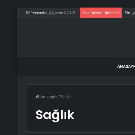
Simge
Perşembe, Ağustos 6 2026
Son Dakika Haberleri
ANASAY
Anasayfa
/
Sağlık
Sağlık