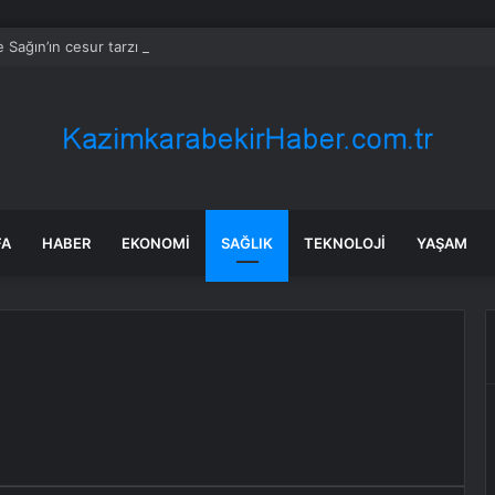
 Sağın’ın cesur tarzı sosyal medyayı salladı
FA
HABER
EKONOMI
SAĞLIK
TEKNOLOJI
YAŞAM