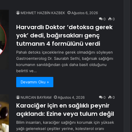
MEHMET HAZBİN KAZBEK
Ağustos 6, 2026
0
0
Harvardlı Doktor ‘detoksa gerek
yok’ dedi, bağırsakları genç
tutmanın 4 formülünü verdi
Pahalı detoks içeceklerine gerek olmadığını söyleyen
Gastroenterolog Dr. Saurabh Sethi, bağırsak sağlığını
korumanın sanıldığından çok daha basit olduğunu
belirtti ve…
Devamını Oku »
NURCAN BAYRAM
Ağustos 4, 2026
0
0
Karaciğer için en sağlıklı peynir
açıklandı: Ezine veya tulum değil
Bilim insanları, karaciğer sağlığını korumak için yüksek
yağlı geleneksel çeşitler yerine, kolesterol oranı