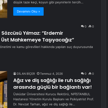
düşük taze keçi, koyun gibi peynirlerin tercih…
Devamını Oku »
0
0
i Sözcüsü Yılmaz: “Erdemir
nı Üst Mahkemeye Taşıyacağız”
 yönetimi ve kamu görevlileri hakkında yapılan suç duyurusunda
DİLAN BİÇER
Temmuz 4, 2026
0
0
Ağız ve diş sağlığı ile ruh sağlığı
arasında güçlü bir bağlantı var!
Üsküdar Üniversitesi Kurucu Rektörü, NPİSTANBUL
Hastanesi Yönetim Kurulu Başkanı ve Psikiyatrist Prof.
Dr. Nevzat Tarhan, ağız ve diş sağlığı ile…