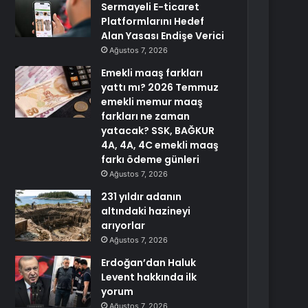
Sermayeli E-ticaret
Platformlarını Hedef
Alan Yasası Endişe Verici
Ağustos 7, 2026
Emekli maaş farkları
yattı mı? 2026 Temmuz
emekli memur maaş
farkları ne zaman
yatacak? SSK, BAĞKUR
4A, 4A, 4C emekli maaş
farkı ödeme günleri
Ağustos 7, 2026
231 yıldır adanın
altındaki hazineyi
arıyorlar
Ağustos 7, 2026
Erdoğan’dan Haluk
Levent hakkında ilk
yorum
Ağustos 7, 2026