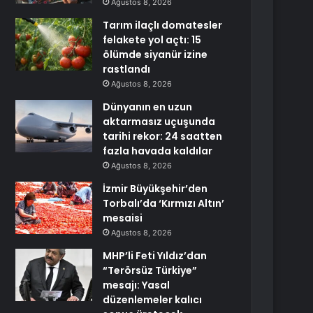
Ağustos 8, 2026
Tarım ilaçlı domatesler
felakete yol açtı: 15
ölümde siyanür izine
rastlandı
Ağustos 8, 2026
Dünyanın en uzun
aktarmasız uçuşunda
tarihi rekor: 24 saatten
fazla havada kaldılar
Ağustos 8, 2026
İzmir Büyükşehir’den
Torbalı’da ‘Kırmızı Altın’
mesaisi
Ağustos 8, 2026
MHP’li Feti Yıldız’dan
“Terörsüz Türkiye”
mesajı: Yasal
düzenlemeler kalıcı