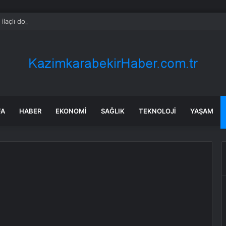
 ilaçlı domatesler felakete yol açtı: 15 ölümde siyanür izine rastlandı
FA
HABER
EKONOMI
SAĞLIK
TEKNOLOJI
YAŞAM