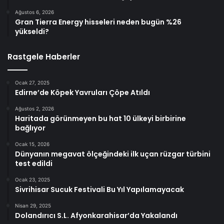
Ağustos 6, 2026
Gran Tierra Energy hisseleri neden bugün %26
yükseldi?
Rastgele Haberler
Ocak 27, 2025
Edirne’de Köpek Yavruları Çöpe Atıldı
Ağustos 2, 2026
Haritada görünmeyen bu hat 10 ülkeyi birbirine
bağlıyor
Ocak 15, 2026
Dünyanın megavat ölçeğindeki ilk uçan rüzgar türbini
test edildi
Ocak 23, 2025
Sivrihisar Sucuk Festivali Bu Yıl Yapılamayacak
Nisan 29, 2025
Dolandırıcı S.L. Afyonkarahisar’da Yakalandı