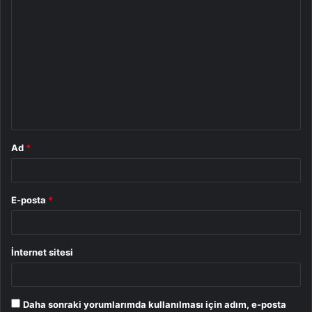
Y
o
r
u
m
*
Ad
*
E-posta
*
İnternet sitesi
Daha sonraki yorumlarımda kullanılması için adım, e-posta