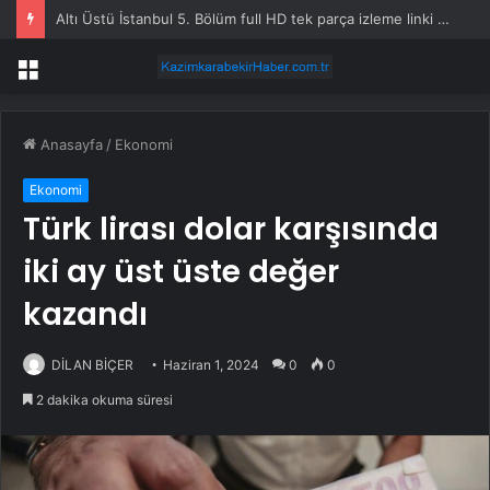
Altı Üstü İstanbul 5. Bölüm full HD tek parça izleme linki var mı, ATV Altı Üstü İstanbul 5. bölüm nereden izlenir?
Menü
Anasayfa
/
Ekonomi
Ekonomi
Türk lirası dolar karşısında
iki ay üst üste değer
kazandı
DİLAN BİÇER
Haziran 1, 2024
0
0
2 dakika okuma süresi