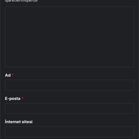
Y
o
r
u
m
*
Ad
*
E-posta
*
İnternet sitesi