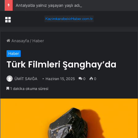
Antalya’da yalnız yaşayan yaşlı adam evinde ölü bulundu
Menü
Anasayfa
/
Haber
Haber
Türk Filmleri Şanghay’da
ÜMİT SAVĞA
Haziran 15, 2025
0
0
1 dakika okuma süresi