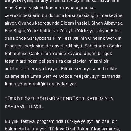
Belgesel çalışmalarıyla tanınan Altay’ın ilk kurmaca filmi
olan Kanto, yaşlı bir kadının kayboluşunu ve
çevresindekilerin bu duruma karşı sessizliğini merkezine
alıyor. Oyuncu kadrosunda Didem İnselel, Sinan Albayrak,
Ece Bağcı, Yıldız Kültür ve Züleyha Yıldız yer alıyor. Film,
daha önce Saraybosna Film Festivali’nin Cinelink Work in
Progress seçkisine de davet edilmişti. Sahibinden Satılık
Rahmet ise Çankırı’nın Yenice köyüne düşen bir gök
taşının ardından gelişen sıra dışı olayları mizahi bir
anlatımla sinemaya taşıyor. Filmin senaryosunu birlikte
kaleme alan Emre Sert ve Gözde Yetişkin, aynı zamanda
filmin yönetmenliğini de üstleniyor.
TÜRKİYE ÖZEL BÖLÜMÜ VE ENDÜSTRİ KATILIMIYLA
KAPSAMLI TEMSİL
Bu yılki festival programında Türkiye’ye ayrılan özel bir
bölüm de bulunuyor. ‘Türkiye Özel Bölümü’ kapsamında,