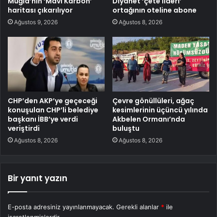
Muğla’nın ‘Mavi Karbon’
Diyanet ‘çete lideri’
haritası çıkarılıyor
ortağının oteline abone
Ağustos 9, 2026
Ağustos 8, 2026
CHP’den AKP’ye geçeceği
Çevre gönüllüleri, ağaç
konuşulan CHP’li belediye
kesimlerinin üçüncü yılında
başkanı İBB’ye verdi
Akbelen Ormanı’nda
veriştirdi
buluştu
Ağustos 8, 2026
Ağustos 8, 2026
Bir yanıt yazın
E-posta adresiniz yayınlanmayacak.
Gerekli alanlar
*
ile
işaretlenmişlerdir