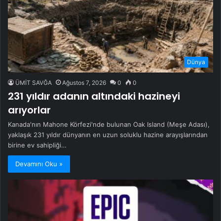
Dünya
ÜMİT SAVĞA
Ağustos 7, 2026
0
0
231 yıldır adanın altındaki hazineyi
arıyorlar
Kanada'nın Mahone Körfezi'nde bulunan Oak Island (Meşe Adası),
yaklaşık 231 yıldır dünyanın en uzun soluklu hazine arayışlarından
birine ev sahipliği…
Devamını Oku »