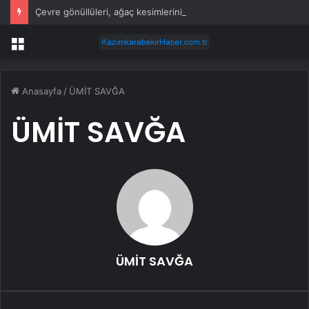
Çevre gönüllüleri, ağaç kesimlerinin üçüncü yılında Akbelen Ormanı’nda buluştu
Menü
Anasayfa
/
ÜMİT SAVĞA
ÜMİT SAVĞA
ÜMİT SAVĞA