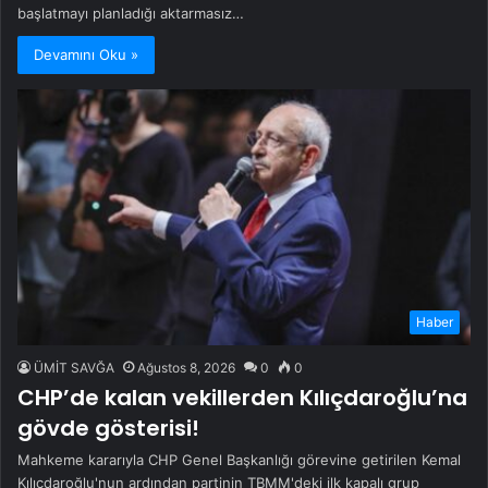
başlatmayı planladığı aktarmasız…
Devamını Oku »
Haber
ÜMİT SAVĞA
Ağustos 8, 2026
0
0
CHP’de kalan vekillerden Kılıçdaroğlu’na
gövde gösterisi!
Mahkeme kararıyla CHP Genel Başkanlığı görevine getirilen Kemal
Kılıçdaroğlu'nun ardından partinin TBMM'deki ilk kapalı grup