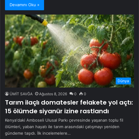
Devamını Oku »
Dünya
ÜMİT SAVĞA
Ağustos 8, 2026
0
0
Tarım ilaçlı domatesler felakete yol açtı:
15 ölümde siyanür izine rastlandı
Kenya'daki Amboseli Ulusal Parkı çevresinde yaşanan toplu fil
ölümleri, yaban hayatı ile tarım arasındaki çatışmayı yeniden
gündeme taşıdı. İlk incelemelere…