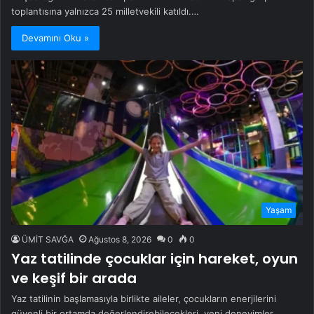
toplantısına yalnızca 25 milletvekili katıldı.…
Devamını Oku »
Yaşam
ÜMİT SAVĞA
Ağustos 8, 2026
0
0
Yaz tatilinde çocuklar için hareket, oyun
ve keşif bir arada
Yaz tatilinin başlamasıyla birlikte aileler, çocukların enerjilerini
güvenli bir ortamda değerlendirebilecekleri, yeni deneyimler