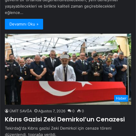
yaşayabilecekleri ve birlikte kaliteli zaman geçirebilecekleri
eğlence…
Devamını Oku »
Haber
ÜMİT SAVĞA
Ağustos 7, 2026
0
0
Kıbrıs Gazisi Zeki Demirkol’un Cenazesi
Tekirdağ'da Kıbrıs gazisi Zeki Demirkol için cenaze töreni
düzenlendi, toprağa verildi.