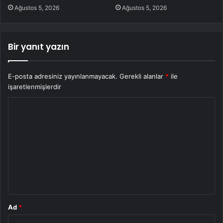
Ağustos 5, 2026
Ağustos 5, 2026
Bir yanıt yazın
E-posta adresiniz yayınlanmayacak.
Gerekli alanlar
*
ile
işaretlenmişlerdir
Y
o
r
u
m
*
Ad
*