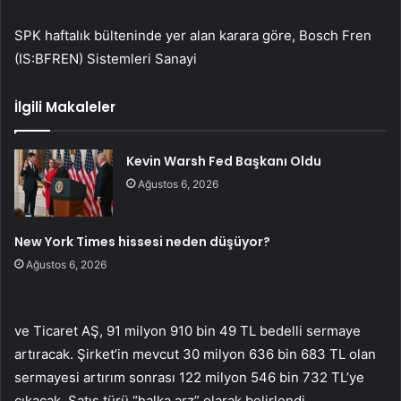
SPK haftalık bülteninde yer alan karara göre, Bosch Fren
(IS:
BFREN
) Sistemleri Sanayi
İlgili Makaleler
Kevin Warsh Fed Başkanı Oldu
Ağustos 6, 2026
New York Times hissesi neden düşüyor?
Ağustos 6, 2026
ve Ticaret AŞ, 91 milyon 910 bin 49 TL bedelli sermaye
artıracak. Şirket’in mevcut 30 milyon 636 bin 683 TL olan
sermayesi artırım sonrası 122 milyon 546 bin 732 TL’ye
çıkacak. Satış türü “halka arz” olarak belirlendi.