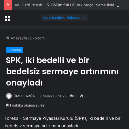
Altı Üstü İstanbul 5. Bölüm full HD tek parça izleme linki var mı, ATV Altı Üstü İstanbul 5. bölüm nereden izlenir?
Menü
Anasayfa
/
Ekonomi
Ekonomi
SPK, iki bedelli ve bir
bedelsiz sermaye artırımını
onayladı
ÜMİT SAVĞA
Nisan 18, 2025
0
0
1 dakika okuma süresi
Foreks – Sermaye Piyasası Kurulu (SPK), iki bedelli ve bir
bedelsiz sermaye artırımını onayladı.