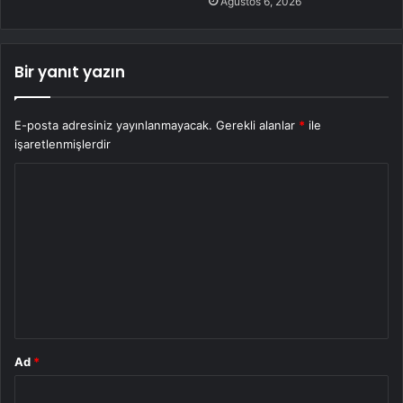
Ağustos 6, 2026
Bir yanıt yazın
E-posta adresiniz yayınlanmayacak.
Gerekli alanlar
*
ile
işaretlenmişlerdir
Y
o
r
u
m
*
Ad
*