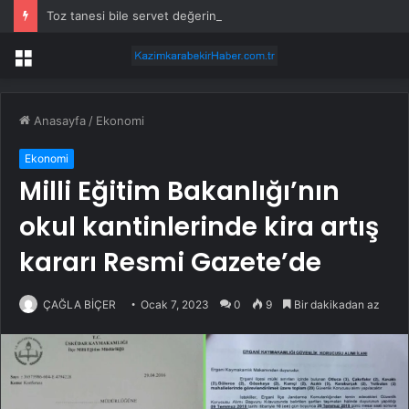
Toz tanesi bile servet değerinde: Altından daha değerli mineral keşfedildi
Menü
Anasayfa
/
Ekonomi
Ekonomi
Milli Eğitim Bakanlığı’nın
okul kantinlerinde kira artış
kararı Resmi Gazete’de
ÇAĞLA BİÇER
Ocak 7, 2023
0
9
Bir dakikadan az