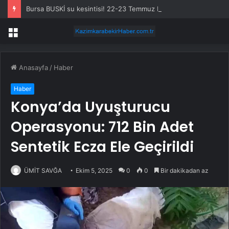
Bursa BUSKİ su kesintisi! 22-23 Temmuz Bursa’da su kesintisi ne zaman bitecek, sular ne zaman gelecek?
Menü
Anasayfa
/
Haber
Haber
Konya’da Uyuşturucu
Operasyonu: 712 Bin Adet
Sentetik Ecza Ele Geçirildi
ÜMİT SAVĞA
Ekim 5, 2025
0
0
Bir dakikadan az