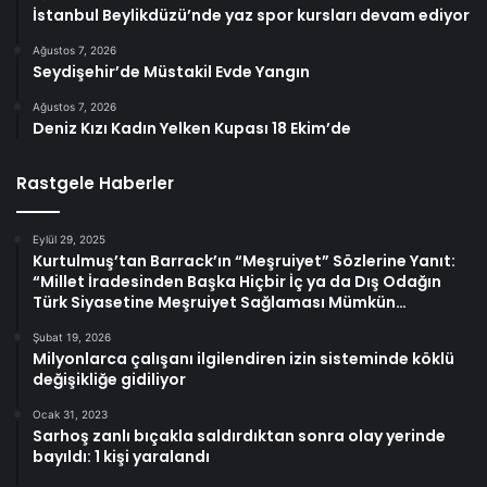
İstanbul Beylikdüzü’nde yaz spor kursları devam ediyor
Ağustos 7, 2026
Seydişehir’de Müstakil Evde Yangın
Ağustos 7, 2026
Deniz Kızı Kadın Yelken Kupası 18 Ekim’de
Rastgele Haberler
Eylül 29, 2025
Kurtulmuş’tan Barrack’ın “Meşruiyet” Sözlerine Yanıt:
“Millet İradesinden Başka Hiçbir İç ya da Dış Odağın
Türk Siyasetine Meşruiyet Sağlaması Mümkün…
Şubat 19, 2026
Milyonlarca çalışanı ilgilendiren izin sisteminde köklü
değişikliğe gidiliyor
Ocak 31, 2023
Sarhoş zanlı bıçakla saldırdıktan sonra olay yerinde
bayıldı: 1 kişi yaralandı