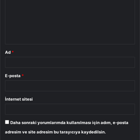
r
u
m
*
Ad
*
E-posta
*
İnternet sitesi
Daha sonraki yorumlarımda kullanılması için adım, e-posta
adresim ve site adresim bu tarayıcıya kaydedilsin.