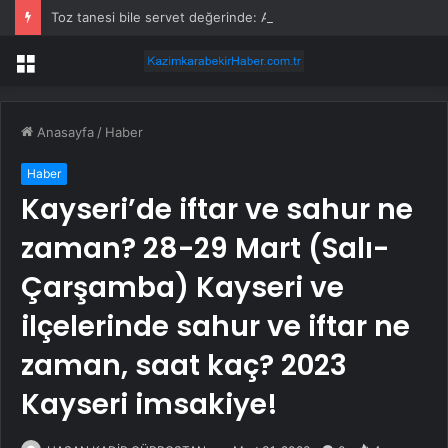
Toz tanesi bile servet değerinde: Altından daha değerli mineral keşfedildi
Menü
Anasayfa
/
Haber
Haber
Kayseri’de iftar ve sahur ne
zaman? 28-29 Mart (Salı-
Çarşamba) Kayseri ve
ilçelerinde sahur ve iftar ne
zaman, saat kaç? 2023
Kayseri imsakiye!