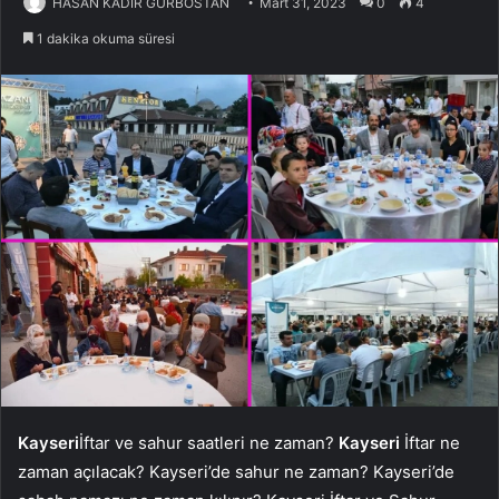
HASAN KADİR GÜRBOSTAN
Mart 31, 2023
0
4
1 dakika okuma süresi
Kayseri
İftar ve sahur saatleri ne zaman?
Kayseri
İftar ne
zaman açılacak? Kayseri’de sahur ne zaman? Kayseri’de