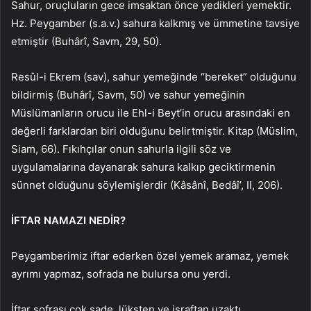
Sahur, oruçluların gece imsaktan önce yedikleri yemektir.
Hz. Peygamber (s.a.v.) sahura kalkmış ve ümmetine tavsiye
etmiştir (Buhârî, Savm, 29, 50).
Resûl-i Ekrem (sav), sahur yemeğinde “bereket” olduğunu
bildirmiş (Buhârî, Savm, 50) ve sahur yemeğinin
Müslümanların orucu ile Ehl-i Beyt’in orucu arasındaki en
değerli farklardan biri olduğunu belirtmiştir. Kitap (Müslim,
Siam, 66). Fıkıhçılar onun sahurla ilgili söz ve
uygulamalarına dayanarak sahura kalkıp geciktirmenin
sünnet olduğunu söylemişlerdir (Kâsânî, Bedâî’, II, 206).
İFTAR NAMAZI NEDİR?
Peygamberimiz iftar ederken özel yemek aramaz, yemek
ayrımı yapmaz, sofrada ne bulursa onu yerdi.
İftar sofrası çok sade, lüksten ve israftan uzaktı.