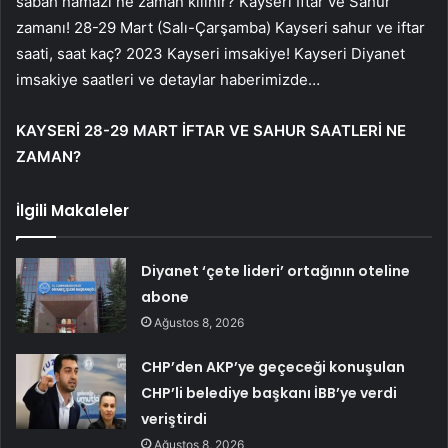
sabah namazı ne zaman kılınır? Kayseri İftar ve Sahur
zamanı! 28-29 Mart (Salı-Çarşamba) Kayseri sahur ve iftar
saati, saat kaç? 2023 Kayseri imsakiye! Kayseri Diyanet
imsakiye saatleri ve detaylar haberimizde…
KAYSERİ 28-29 MART İFTAR VE SAHUR SAATLERİ NE
ZAMAN?
İlgili Makaleler
Diyanet ‘çete lideri’ ortağının oteline
abone
Ağustos 8, 2026
CHP’den AKP’ye geçeceği konuşulan
CHP’li belediye başkanı İBB’ye verdi
veriştirdi
Ağustos 8, 2026