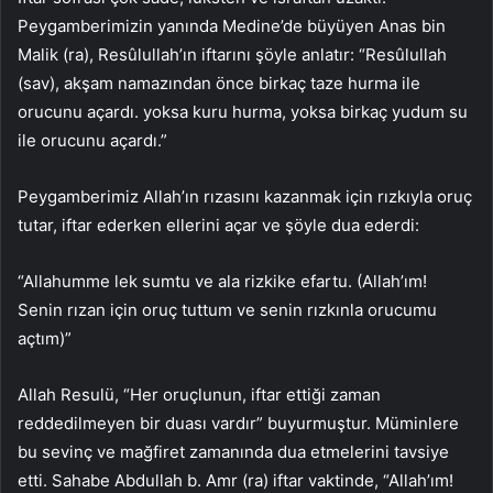
Peygamberimizin yanında Medine’de büyüyen Anas bin
Malik (ra), Resûlullah’ın iftarını şöyle anlatır: “Resûlullah
(sav), akşam namazından önce birkaç taze hurma ile
orucunu açardı. yoksa kuru hurma, yoksa birkaç yudum su
ile orucunu açardı.”
Peygamberimiz Allah’ın rızasını kazanmak için rızkıyla oruç
tutar, iftar ederken ellerini açar ve şöyle dua ederdi:
“Allahumme lek sumtu ve ala rizkike efartu. (Allah’ım!
Senin rızan için oruç tuttum ve senin rızkınla orucumu
açtım)”
Allah Resulü, “Her oruçlunun, iftar ettiği zaman
reddedilmeyen bir duası vardır” buyurmuştur. Müminlere
bu sevinç ve mağfiret zamanında dua etmelerini tavsiye
etti. Sahabe Abdullah b. Amr (ra) iftar vaktinde, “Allah’ım!