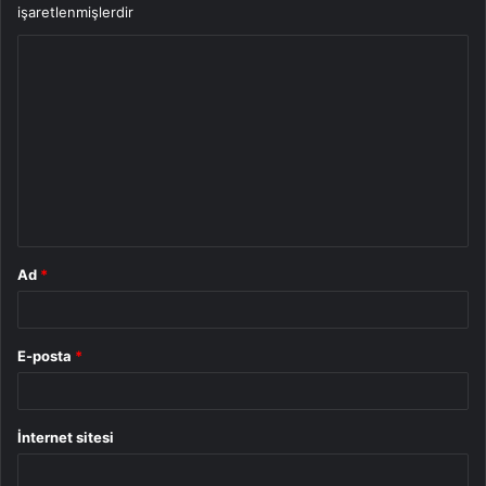
işaretlenmişlerdir
Y
o
r
u
m
*
Ad
*
E-posta
*
İnternet sitesi