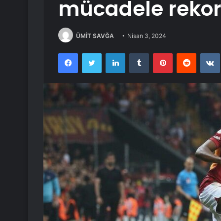
mücadele rekoru
ÜMİT SAVĞA
Nisan 3, 2024
Facebook
Twitter
LinkedIn
Tumblr
Pinterest
Reddit