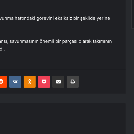
vunma hattındaki görevini eksiksiz bir şekilde yerine
sı, savunmasının önemli bir parçası olarak takımının
di.
erest
Reddit
VKontakte
Odnoklassniki
Pocket
E-Posta ile paylaş
Yazdır