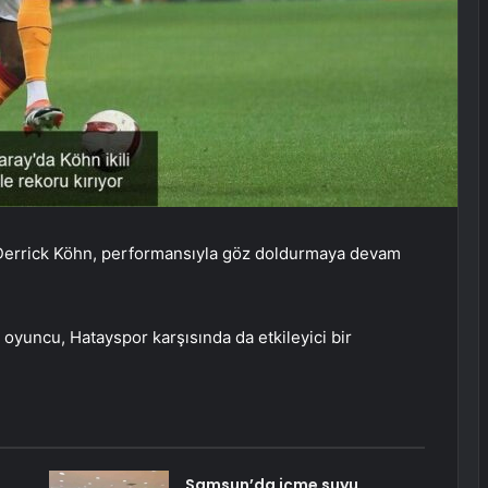
n Derrick Köhn, performansıyla göz doldurmaya devam
 oyuncu, Hatayspor karşısında da etkileyici bir
Samsun’da içme suyu