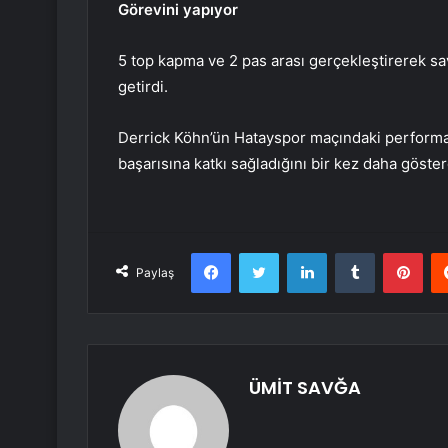
Görevini yapıyor
5 top kapma ve 2 pas arası gerçekleştirerek sa
getirdi.
Derrick Köhn’ün Hatayspor maçındaki performan
başarısına katkı sağladığını bir kez daha göster
Facebook
Twitter
LinkedIn
Tumblr
Pint
Paylaş
ÜMİT SAVĞA