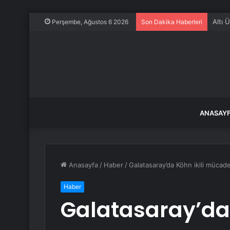
Altı 
Perşembe, Ağustos 6 2026
Son Dakika Haberleri
ANASAY
Anasayfa
/
Haber
/
Galatasaray’da Köhn ikili mücade
Haber
Galatasaray’da 