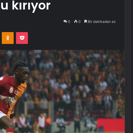
 kırıyor
0
0
Bir dakikadan az
VKontakte
Odnoklassniki
Pocket