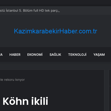
Üstü İstanbul 5. Bölüm full HD tek parça izleme linki var mı, ATV Altı Üst
FA
HABER
EKONOMI
SAĞLIK
TEKNOLOJI
YAŞAM
le rekoru kırıyor
Köhn ikili