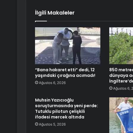
İlgili Makaleler
“Bana hakaret etti” dedi, 12
850 metred
yaşındaki çırağına acımadı!
dünyaya aç
İngiltere’d
Ağustos 6, 2026
Ağustos 6, 
Muhsin Yazıcıoğlu
soruşturmasında yeni perde:
Tutuklu pilotun çelişkili
ifadesi mercek altında
Ağustos 5, 2026