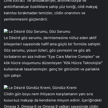
Lime Extract” ile antibakteriyel, antimikrobiyal ve
antiinflamatuar özelliklere sahip yüz toniği, cildi makyaj
kalıntısı bırakmadan temizler, cildin onarımını ve
yenilenmesini güçlendirir.
Le Désiré Göz Serumu, Göz Serumu
Le Désiré göz serumu, derinlemesine nüfuz eden aktif
bileşenleri sayesinde hafif ama güçlü bir formüle sahiptir.
Göz serumu, yosun özleri, göz çevresini ve göz altı
torbalarını en aza indiren “Eye Care Marine Complex” ve
kök hücre oluşumunu düzenleyen “Kök Hücre Teknolojisi”
kullanılarak tasarlanmıştır. genç bir görünüm ve parlaklık
için çalışır.
Le Désiré Gündüz Kremi, Gündüz Kremi
Cildin gün boyu nem ihtiyacını karşılamanın yanı sıra
kusursuz makyajı da kendisine misyon edinir. İçeriğindeki
Omega 3, Omega 6 ve Omega 9 yağları sayesinde cildin