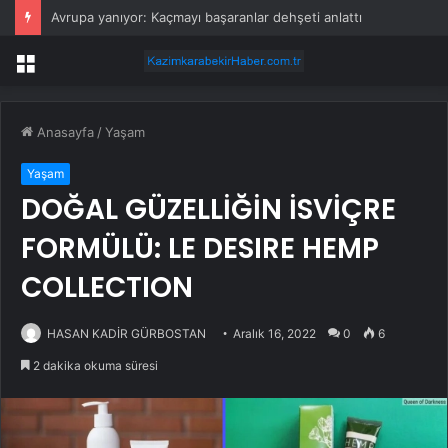
Avrupa yanıyor: Kaçmayı başaranlar dehşeti anlattı
Menü
Anasayfa
/
Yaşam
Yaşam
DOĞAL GÜZELLİĞİN İSVİÇRE
FORMÜLÜ: LE DESIRE HEMP
COLLECTION
HASAN KADİR GÜRBOSTAN
Aralık 16, 2022
0
6
2 dakika okuma süresi