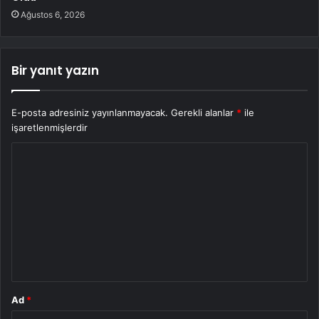
Ağustos 6, 2026
Bir yanıt yazın
E-posta adresiniz yayınlanmayacak.
Gerekli alanlar
*
ile
işaretlenmişlerdir
Y
o
r
u
m
*
Ad
*