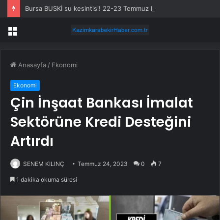
Bursa BUSKİ su kesintisi! 22-23 Temmuz Bursa’da su kesintisi ne zaman bitecek, sular ne zaman gelecek?
Menü
Anasayfa
/
Ekonomi
Ekonomi
Çin İnşaat Bankası İmalat
Sektörüne Kredi Desteğini
Artırdı
SENEM KILINÇ
Temmuz 24, 2023
0
7
1 dakika okuma süresi