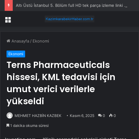
Altı Üstü İstanbul 5. Bölüm full HD tek parça izleme linki var mı, ATV Altı Üstü İstanbul 5. bölüm nereden izlenir?
Menü
Anasayfa
/
Ekonomi
Ekonomi
Terns Pharmaceuticals
hissesi, KML tedavisi için
umut verici verilerle
yükseldi
MEHMET HAZBİN KAZBEK
Kasım 6, 2025
0
0
1 dakika okuma süresi