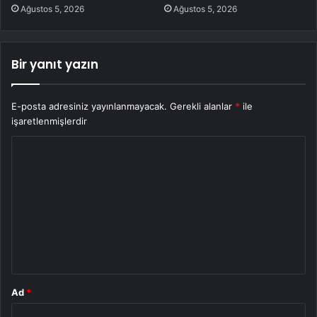
Ağustos 5, 2026
Ağustos 5, 2026
Bir yanıt yazın
E-posta adresiniz yayınlanmayacak.
Gerekli alanlar
*
ile
işaretlenmişlerdir
Y
o
r
u
m
*
Ad
*