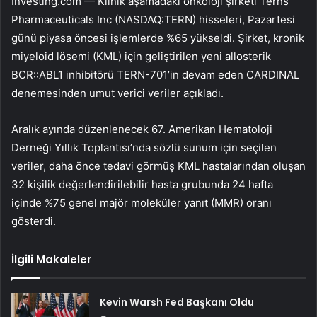
Investing.com — Klinik aşamadaki onkoloji şirketi
Terns
Pharmaceuticals Inc (NASDAQ:TERN)
hisseleri, Pazartesi
günü piyasa öncesi işlemlerde %65 yükseldi. Şirket, kronik
miyeloid lösemi (KML) için geliştirilen yeni allosterik
BCR::ABL1 inhibitörü TERN-701’in devam eden CARDINAL
denemesinden umut verici veriler açıkladı.
Aralık ayında düzenlenecek 67. Amerikan Hematoloji
Derneği Yıllık Toplantısı’nda sözlü sunum için seçilen
veriler, daha önce tedavi görmüş KML hastalarından oluşan
32 kişilik değerlendirilebilir hasta grubunda 24 hafta
içinde %75 genel majör moleküler yanıt (MMR) oranı
gösterdi.
İlgili Makaleler
Kevin Warsh Fed Başkanı Oldu