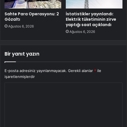
Sahte Para Operasyonu: 2
İstatistikler yayınlandı:
Gözaltı
Elektrik tüketiminin zirve
yaptığı saat açıklandı
Ağustos 6, 2026
Ağustos 6, 2026
Bir yanıt yazın
E-posta adresiniz yayınlanmayacak.
Gerekli alanlar
*
ile
işaretlenmişlerdir
Y
o
r
u
m