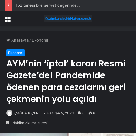
Toz tanesi bile servet değerinde: Altından daha değerli mineral keşfedildi
Menü
Anasayfa
/
Ekonomi
Ekonomi
AYM’nin ‘iptal’ kararı Resmi
Gazete’de! Pandemide
ödenen para cezalarını geri
çekmenin yolu açıldı
ÇAĞLA BİÇER
Haziran 9, 2023
0
6
1 dakika okuma süresi