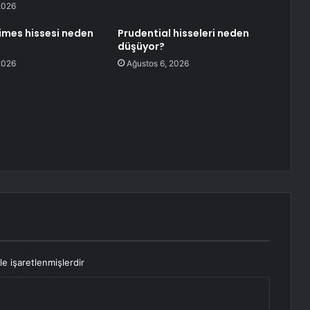
2026
imes hissesi neden
Prudential hisseleri neden
düşüyor?
2026
Ağustos 6, 2026
le işaretlenmişlerdir