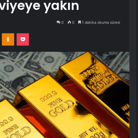
viyeye yakın
0
0
1 dakika okuma süresi
VKontakte
Odnoklassniki
Pocket