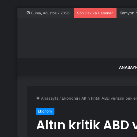
Kamyon Y
Cuma, Ağustos 7 2026
Son Dakika Haberleri
ANASAY
Anasayfa
/
Ekonomi
/
Altın kritik ABD verisini bek
Ekonomi
Altın kritik ABD 