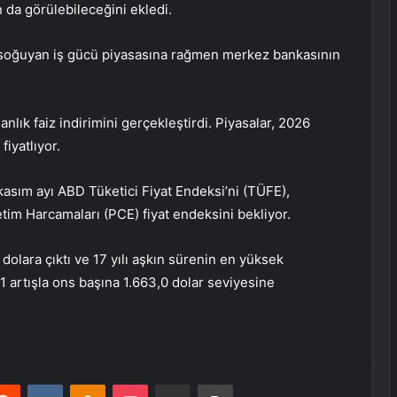
 da görülebileceğini ekledi.
 soğuyan iş gücü piyasasına rağmen merkez bankasının
lık faiz indirimini gerçekleştirdi. Piyasalar, 2026
fiyatlıyor.
asım ayı ABD Tüketici Fiyat Endeksi’ni (TÜFE),
im Harcamaları (PCE) fiyat endeksini bekliyor.
dolara çıktı ve 17 yılı aşkın sürenin en yüksek
1 artışla ons başına 1.663,0 dolar seviyesine
erest
Reddit
VKontakte
Odnoklassniki
Pocket
E-Posta ile paylaş
Yazdır