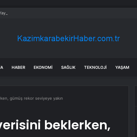
aya Üst Geçidine Çarptı
FA
HABER
EKONOMI
SAĞLIK
TEKNOLOJI
YAŞAM
lerken, gümüş rekor seviyeye yakın
verisini beklerken,