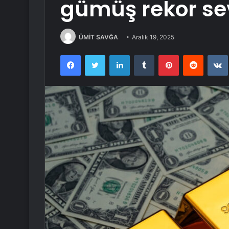
gümüş rekor se
ÜMİT SAVĞA
Aralık 19, 2025
Facebook
Twitter
LinkedIn
Tumblr
Pinterest
Reddit