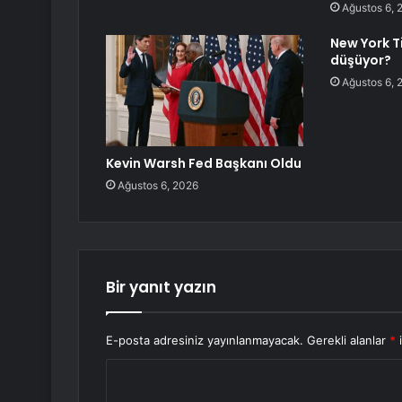
Ağustos 6, 
New York T
düşüyor?
Ağustos 6, 
Kevin Warsh Fed Başkanı Oldu
Ağustos 6, 2026
Bir yanıt yazın
E-posta adresiniz yayınlanmayacak.
Gerekli alanlar
*
i
Y
o