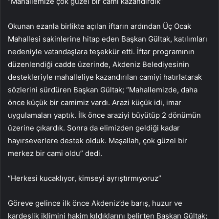
“Mahallemize çok güzel bir cami kazandırdık”
Okunan ezanla birlikte açılan iftarın ardından Üç Ocak
Mahallesi sakinlerine hitap eden Başkan Gültak, katılımları
nedeniyle vatandaşlara teşekkür etti. İftar programının
düzenlendiği cadde üzerinde, Akdeniz Belediyesinin
destekleriyle mahalleliye kazandırılan camiyi hatırlatarak
sözlerini sürdüren Başkan Gültak; “Mahallemizde, daha
önce küçük bir camimiz vardı. Arazi küçük idi, imar
uygulamaları yaptık. İlk önce araziyi büyütüp 2 dönümün
üzerine çıkardık. Sonra da elimizden geldiği kadar
hayırseverlere destek olduk. Maşallah, çok güzel bir
merkez bir cami oldu” dedi.
“Herkesi kucaklıyor, kimseyi ayrıştırmıyoruz”
Göreve gelince ilk önce Akdeniz’de barış, huzur ve
kardeşlik iklimini hakim kıldıklarını belirten Başkan Gültak;