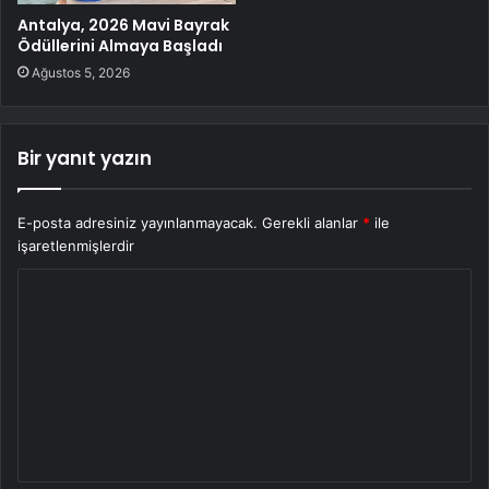
Antalya, 2026 Mavi Bayrak
Ödüllerini Almaya Başladı
Ağustos 5, 2026
Bir yanıt yazın
E-posta adresiniz yayınlanmayacak.
Gerekli alanlar
*
ile
işaretlenmişlerdir
Y
o
r
u
m
*