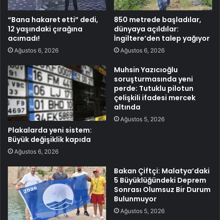
“Bana hakaret etti” dedi,
850 metrede başladılar,
12 yaşındaki çırağına
dünyaya açıldılar:
acımadı!
İngiltere’den talep yağıyor
Ağustos 6, 2026
Ağustos 6, 2026
Muhsin Yazıcıoğlu
soruşturmasında yeni
perde: Tutuklu pilotun
çelişkili ifadesi mercek
altında
Ağustos 5, 2026
Plakalarda yeni sistem:
Büyük değişiklik kapıda
Ağustos 6, 2026
Bakan Çiftçi: Malatya’daki
5 Büyüklüğündeki Deprem
Sonrası Olumsuz Bir Durum
Bulunmuyor
Ağustos 5, 2026