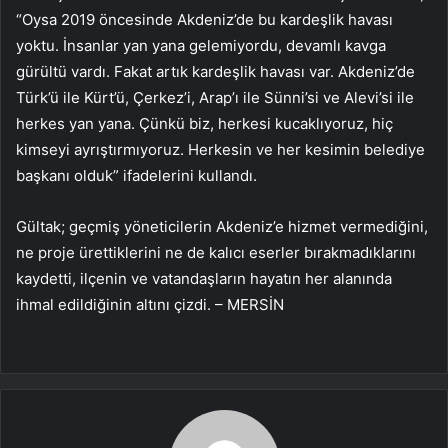
“Oysa 2019 öncesinde Akdeniz’de bu kardeşlik havası
yoktu. İnsanlar yan yana gelemiyordu, devamlı kavga
gürültü vardı. Fakat artık kardeşlik havası var. Akdeniz’de
Türk’ü ile Kürt’ü, Çerkez’i, Arap’ı ile Sünni’si ve Alevi’si ile
herkes yan yana. Çünkü biz, herkesi kucaklıyoruz, hiç
kimseyi ayrıştırmıyoruz. Herkesin ve her kesimin belediye
başkanı olduk” ifadelerini kullandı.
Gültak; geçmiş yöneticilerin Akdeniz’e hizmet vermediğini,
ne proje ürettiklerini ne de kalıcı eserler bırakmadıklarını
kaydetti, ilçenin ve vatandaşların hayatın her alanında
ihmal edildiğinin altını çizdi. – MERSİN