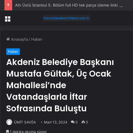
Altı Üstü İstanbul 5. Bölüm full HD tek parça izleme linki var mı, ATV Altı Üstü İstanbul 5. bölüm nereden izlenir?
Menü
Anasayfa
/
Haber
Haber
Akdeniz Belediye Başkanı
Mustafa Gültak, Üç Ocak
Mahallesi’nde
Vatandaşlarla İftar
Sofrasında Buluştu
ÜMİT SAVĞA
Mart 13, 2024
0
0
1 dakika okuma süresi