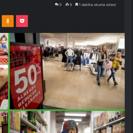
0
9
1 dakika okuma süresi
VKontakte
Odnoklassniki
Pocket