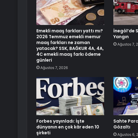
Emekli maaş farkları yattı mı?
İnegöl’de 
2026 Temmuz emekli memur
Yangın
maaş farkları ne zaman
Ağustos 7, 
yatacak? SSK, BAĞKUR 4A, 4A,
4C emekli maaş farkı ödeme
günleri
Ağustos 7, 2026
Forbes yayınladı: İşte
Sahte Para
dünyanın en çok kâr eden 10
Gözaltı
şirketi
Ağustos 6, 