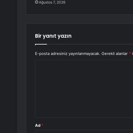
Ağustos 7, 2026
Bir yanıt yazın
E-posta adresiniz yayınlanmayacak.
Gerekli alanlar
*
i
Y
o
r
u
m
*
Ad
*