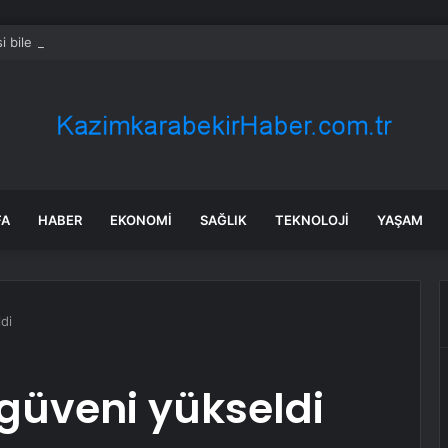
i bile servet değerinde: Altından daha değerli mineral keşfedildi
FA
HABER
EKONOMI
SAĞLIK
TEKNOLOJI
YAŞAM
di
 güveni yükseldi