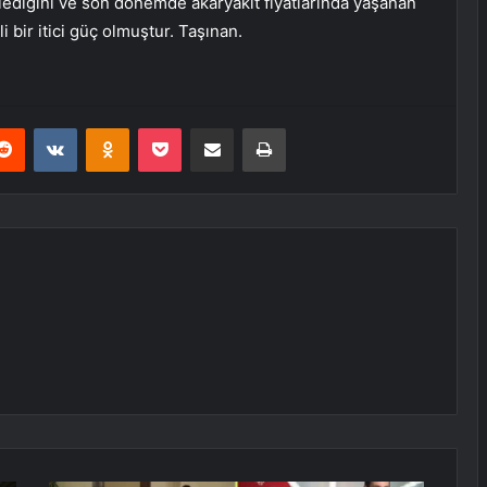
lediğini ve son dönemde akaryakıt fiyatlarında yaşanan
 bir itici güç olmuştur. Taşınan.
erest
Reddit
VKontakte
Odnoklassniki
Pocket
E-Posta ile paylaş
Yazdır