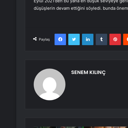
Eylül 2021’den bu yana en düşük seviyeye geri
düşüşlerin devam ettiğini söyledi. bunda önemli
Facebook
Twitter
LinkedIn
Tumblr
Pint
Paylaş
SENEM KILINÇ