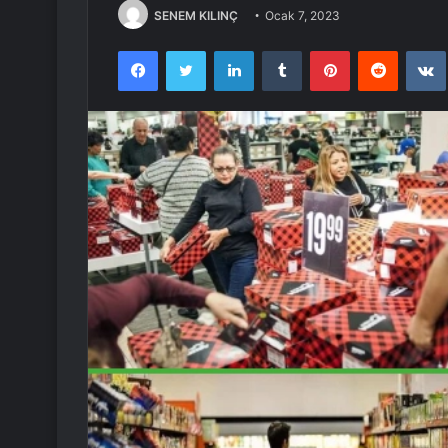
SENEM KILINÇ
Ocak 7, 2023
Facebook
Twitter
LinkedIn
Tumblr
Pinterest
Reddit