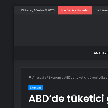
Toz tanes
Pazar, Ağustos 9 2026
Son Dakika Haberleri
ANASAY
Anasayfa
/
Ekonomi
/
ABD’de tüketici güveni yüksel
Ekonomi
ABD’de tüketici