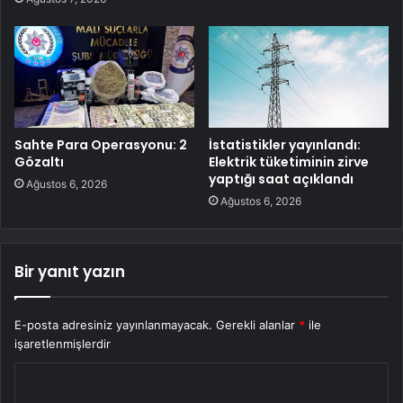
Sahte Para Operasyonu: 2
İstatistikler yayınlandı:
Gözaltı
Elektrik tüketiminin zirve
yaptığı saat açıklandı
Ağustos 6, 2026
Ağustos 6, 2026
Bir yanıt yazın
E-posta adresiniz yayınlanmayacak.
Gerekli alanlar
*
ile
işaretlenmişlerdir
Y
o