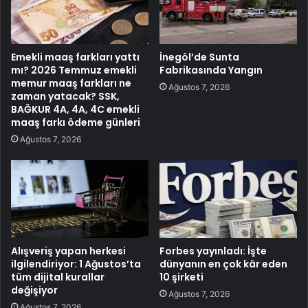
Emekli maaş farkları yattı
İnegöl’de Sunta
mı? 2026 Temmuz emekli
Fabrikasında Yangın
memur maaş farkları ne
Ağustos 7, 2026
zaman yatacak? SSK,
BAĞKUR 4A, 4A, 4C emekli
maaş farkı ödeme günleri
Ağustos 7, 2026
Alışveriş yapan herkesi
Forbes yayınladı: İşte
ilgilendiriyor: 1 Ağustos’ta
dünyanın en çok kâr eden
tüm dijital kurallar
10 şirketi
değişiyor
Ağustos 7, 2026
Ağustos 7, 2026