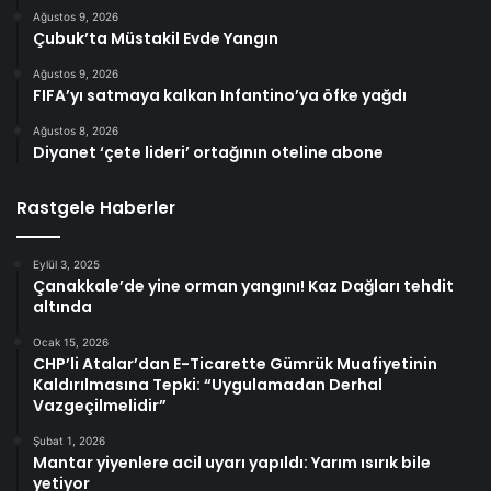
Ağustos 9, 2026
Çubuk’ta Müstakil Evde Yangın
Ağustos 9, 2026
FIFA’yı satmaya kalkan Infantino’ya öfke yağdı
Ağustos 8, 2026
Diyanet ‘çete lideri’ ortağının oteline abone
Rastgele Haberler
Eylül 3, 2025
Çanakkale’de yine orman yangını! Kaz Dağları tehdit
altında
Ocak 15, 2026
CHP’li Atalar’dan E-Ticarette Gümrük Muafiyetinin
Kaldırılmasına Tepki: “Uygulamadan Derhal
Vazgeçilmelidir”
Şubat 1, 2026
Mantar yiyenlere acil uyarı yapıldı: Yarım ısırık bile
yetiyor