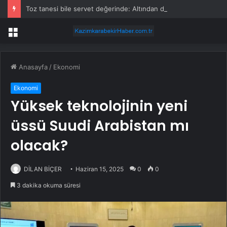
Toz tanesi bile servet değerinde: Altından daha değerli mineral keşfedildi
Menü
Anasayfa
/
Ekonomi
Ekonomi
Yüksek teknolojinin yeni
üssü Suudi Arabistan mı
olacak?
DİLAN BİÇER
Haziran 15, 2025
0
0
3 dakika okuma süresi