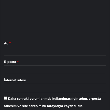
r
u
m
*
Ad
*
E-posta
*
İnternet sitesi
Daha sonraki yorumlarımda kullanılması için adım, e-posta
adresim ve site adresim bu tarayıcıya kaydedilsin.