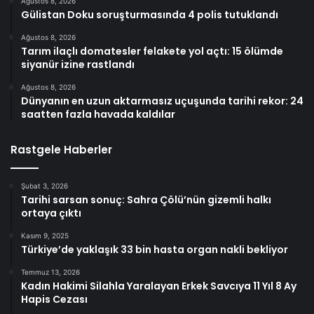
Ağustos 8, 2026
Gülistan Doku soruşturmasında 4 polis tutuklandı
Ağustos 8, 2026
Tarım ilaçlı domatesler felakete yol açtı: 15 ölümde
siyanür izine rastlandı
Ağustos 8, 2026
Dünyanın en uzun aktarmasız uçuşunda tarihi rekor: 24
saatten fazla havada kaldılar
Rastgele Haberler
Şubat 3, 2026
Tarihi sarsan sonuç: Sahra Çölü’nün gizemli halkı
ortaya çıktı
Kasım 9, 2025
Türkiye’de yaklaşık 33 bin hasta organ nakli bekliyor
Temmuz 13, 2026
Kadın Hakimi Silahla Yaralayan Erkek Savcıya 11 Yıl 8 Ay
Hapis Cezası