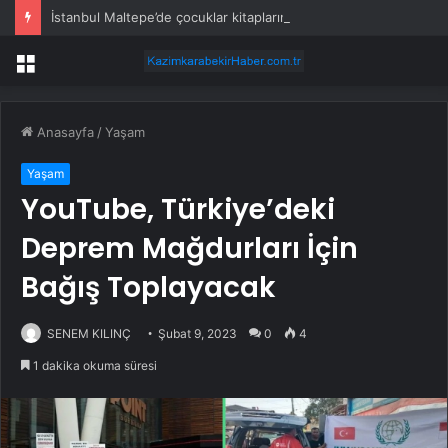
İstanbul Maltepe’de çocuklar kitapların renkli dünyasında
Menü
Anasayfa
/
Yaşam
Yaşam
YouTube, Türkiye’deki
Deprem Mağdurları İçin
Bağış Toplayacak
SENEM KILINÇ
Şubat 9, 2023
0
4
1 dakika okuma süresi