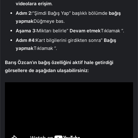
videolara erişim
.
Adım 2:
“Şimdi Bağış Yap” başlıklı bölümde
bağış
yapmak
Düğmeye bas.
Aşama 3:
Miktarı belirle”
Devam etmek
Tıklamak “.
Adım #4:
Kart bilgilerini girdikten sonra”
Bağış
yapmak
Tıklamak “.
Barış Özcan’ın bağış özelliğini aktif hale getirdiği
görsellere de aşağıdan ulaşabilirsiniz: