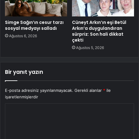
Simge Sağın’ın cesur tarzı
Cüneyt Arkın’ın eşi Betül
sosyal medyayı salladı
Arkın’a duygulandıran
sürpriz: Son hali dikkat
Ağustos 6, 2026
çekti
Ağustos 5, 2026
Bir yanıt yazın
E-posta adresiniz yayınlanmayacak.
Gerekli alanlar
*
ile
işaretlenmişlerdir
Y
o
r
u