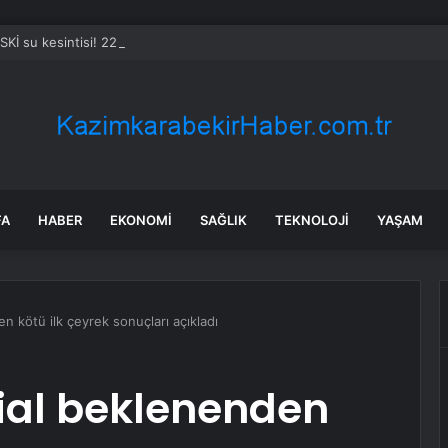
SKİ su kesintisi! 22-23 Temmuz Bursa’da su kesintisi ne zaman bitecek,
FA
HABER
EKONOMI
SAĞLIK
TEKNOLOJI
YAŞAM
 kötü ilk çeyrek sonuçları açıkladı
ial beklenenden