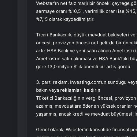
Webster’ın net faiz marjı bir önceki çeyreğe gö
sermaye oranı %10,51, verimlilik oranı ise %45
%7,15 olarak kaydedilmiştir.
Ticari Bankacılık, düşük mevduat bakiyeleri v
öncesi, provizyon öncesi net gelirde bir önceki 
artık HSA Bank ve yeni satın alınan Ametros’u 
Ametros’un satın alınması ve HSA Bank’taki büy
göre 13,0 milyon $’lık önemli bir artış gördü.
3. parti reklam. Investing.com’un sunduğu veya 
bakın veya
reklamları kaldırın
Tüketici Bankacılığının vergi öncesi, provizyon 
azalmış, mevduatlara ödenen yüksek oranlar ne
yaşanmış, ancak kredi ve mevduat büyümesi il
Genel olarak, Webster’ın konsolide finansal perf