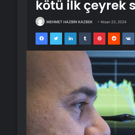
kötü ilk çeyrek 
MEHMET HAZBİN KAZBEK
Nisan 23, 2024
Facebook
Twitter
LinkedIn
Tumblr
Pinterest
Reddit