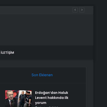
 sular ne zaman gelecek?
İLETIŞIM
Son Eklenen
Erdoğan’dan Haluk
Levent hakkında ilk
yorum