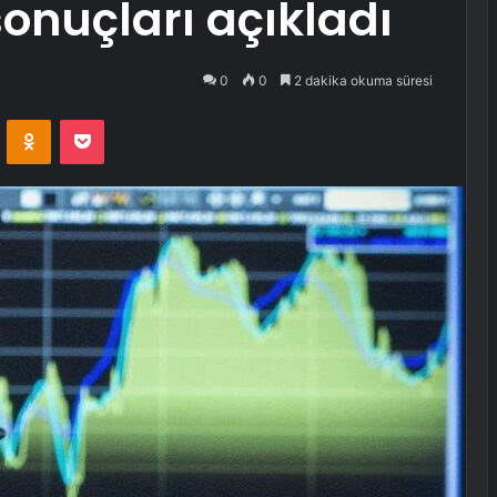
sonuçları açıkladı
0
0
2 dakika okuma süresi
VKontakte
Odnoklassniki
Pocket