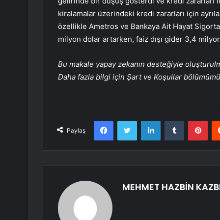
gelirinde bir düşüş gösterdi ve kredi zararları 
kiralamalar üzerindeki kredi zararları için ayrıla
özellikle Ametros ve Bankaya Ait Hayat Sigorta
milyon dolar artarken, faiz dışı gider 3,4 milyon 
Bu makale yapay zekanın desteğiyle oluşturulmuş
Daha fazla bilgi için Şart ve Koşullar bölümüm
Facebook
Twitter
LinkedIn
Tumblr
Pint
Paylaş
MEHMET HAZBİN KAZB