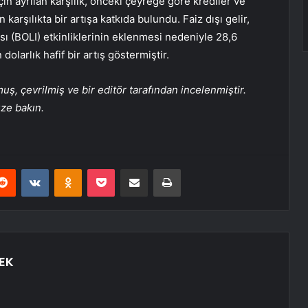
için ayrılan karşılık, önceki çeyreğe göre krediler ve
n karşılıkta bir artışa katkıda bulundu. Faiz dışı gelir,
sı (BOLI) etkinliklerinin eklenmesi nedeniyle 28,6
dolarlık hafif bir artış göstermiştir.
, çevrilmiş ve bir editör tarafından incelenmiştir.
üze bakın.
erest
Reddit
VKontakte
Odnoklassniki
Pocket
E-Posta ile paylaş
Yazdır
EK