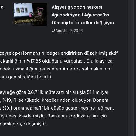
da
Alışveriş yapan herkesi
ilgilendiriyor: 1 Ağustos’ta
tüm dijital kurallar değişiyor
Ağustos 7, 2026
çeyrek performansını değerlendirirken düzeltilmiş aktif
 karlılığının %17.85 olduğunu vurguladı. Ciulla ayrıca,
indeki uzmanlığını genişleten Ametros satın alımının
n genişlediğini belirtti.
eyreğe göre %0,7’lik mütevazı bir artışla 51,1 milyar
g, %19,1’i ise tüketici kredilerinden oluşuyor. Dönem
e %0,1 oranında hafif bir düşüş göstermesine rağmen,
üyümesi kaydetmiştir. Bankanın kredi zararları için
olarak gerçekleşmiştir.