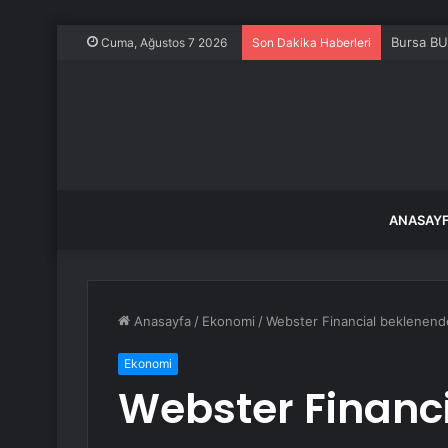
Bursa BU
Cuma, Ağustos 7 2026
Son Dakika Haberleri
ANASAY
Anasayfa
/
Ekonomi
/
Webster Financial beklenenden
Ekonomi
Webster Financ