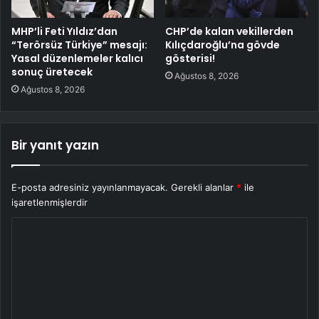
MHP’li Feti Yıldız’dan
CHP’de kalan vekillerden
“Terörsüz Türkiye” mesajı:
Kılıçdaroğlu’na gövde
Yasal düzenlemeler kalıcı
gösterisi!
sonuç üretecek
Ağustos 8, 2026
Ağustos 8, 2026
Bir yanıt yazın
E-posta adresiniz yayınlanmayacak.
Gerekli alanlar
*
ile
işaretlenmişlerdir
Y
o
r
u
m