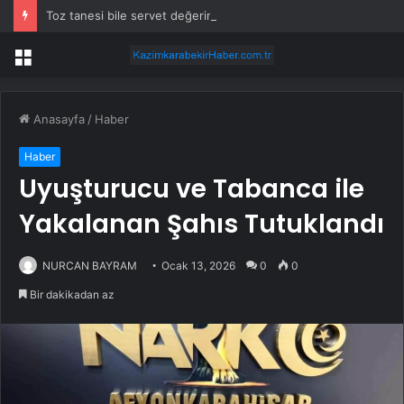
Toz tanesi bile servet değerinde: Altından daha değerli mineral keşfedildi
Menü
Anasayfa
/
Haber
Haber
Uyuşturucu ve Tabanca ile
Yakalanan Şahıs Tutuklandı
NURCAN BAYRAM
Ocak 13, 2026
0
0
Bir dakikadan az