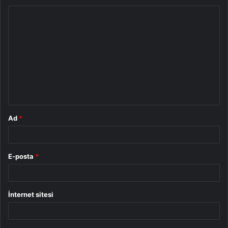
Y
o
r
u
m
*
Ad
*
E-posta
*
İnternet sitesi