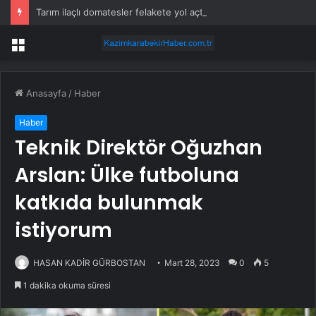
Tarım ilaçlı domatesler felakete yol açtı: 15 ölümde siyanür izine rastlandı
Menü
Anasayfa
/
Haber
Haber
Teknik Direktör Oğuzhan
Arslan: Ülke futboluna
katkıda bulunmak
istiyorum
HASAN KADİR GÜRBOSTAN
Mart 28, 2023
0
5
1 dakika okuma süresi