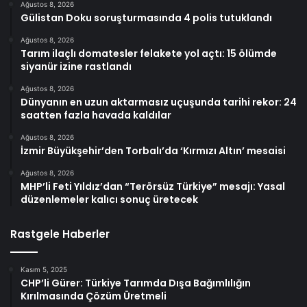
Ağustos 8, 2026
Gülistan Doku soruşturmasında 4 polis tutuklandı
Ağustos 8, 2026
Tarım ilaçlı domatesler felakete yol açtı: 15 ölümde
siyanür izine rastlandı
Ağustos 8, 2026
Dünyanın en uzun aktarmasız uçuşunda tarihi rekor: 24
saatten fazla havada kaldılar
Ağustos 8, 2026
İzmir Büyükşehir’den Torbalı’da ‘Kırmızı Altın’ mesaisi
Ağustos 8, 2026
MHP’li Feti Yıldız’dan “Terörsüz Türkiye” mesajı: Yasal
düzenlemeler kalıcı sonuç üretecek
Rastgele Haberler
Kasım 5, 2025
CHP’li Gürer: Türkiye Tarımda Dışa Bağımlılığın
Kırılmasında Çözüm Üretmeli