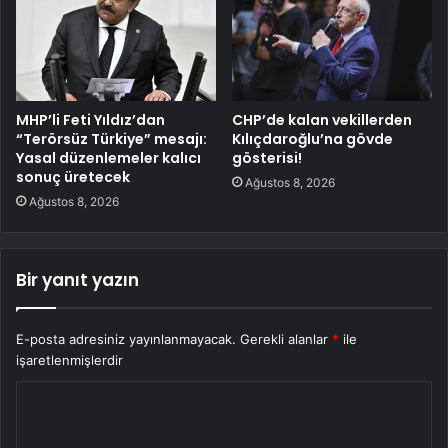
MHP’li Feti Yıldız’dan
CHP’de kalan vekillerden
“Terörsüz Türkiye” mesajı:
Kılıçdaroğlu’na gövde
Yasal düzenlemeler kalıcı
gösterisi!
sonuç üretecek
Ağustos 8, 2026
Ağustos 8, 2026
Bir yanıt yazın
E-posta adresiniz yayınlanmayacak.
Gerekli alanlar
*
ile
işaretlenmişlerdir
Y
o