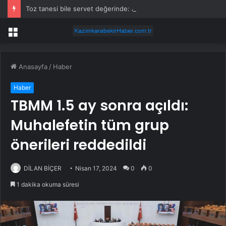
Toz tanesi bile servet değerinde: Altından daha değerli mineral keşfedildi
Menü
Anasayfa
/
Haber
Haber
TBMM 1.5 ay sonra açıldı:
Muhalefetin tüm grup
önerileri reddedildi
DİLAN BİÇER
Nisan 17, 2024
0
0
1 dakika okuma süresi