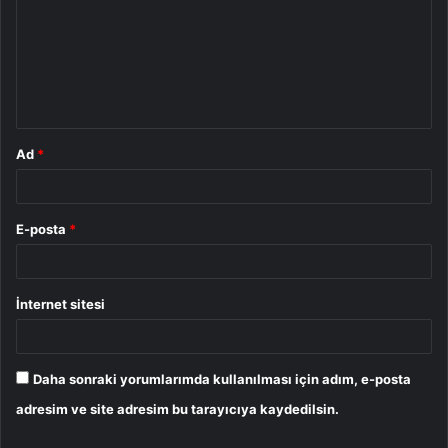
r
u
m
*
Ad
*
E-posta
*
İnternet sitesi
Daha sonraki yorumlarımda kullanılması için adım, e-posta
adresim ve site adresim bu tarayıcıya kaydedilsin.