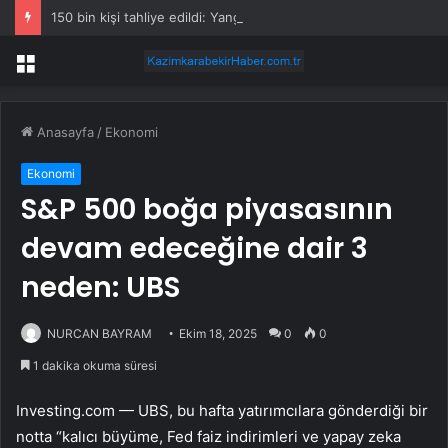
150 bin kişi tahliye edildi: Yangınları durduramayınca atları saldılar
Menü
Anasayfa
/
Ekonomi
Ekonomi
S&P 500 boğa piyasasının
devam edeceğine dair 3
neden: UBS
NURCAN BAYRAM
Ekim 18, 2025
0
0
1 dakika okuma süresi
Investing.com — UBS, bu hafta yatırımcılara gönderdiği bir
notta “kalıcı büyüme, Fed faiz indirimleri ve yapay zeka