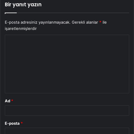
Bir yanıt yazın
E-posta adresiniz yayınlanmayacak.
Gerekli alanlar
*
ile
işaretlenmişlerdir
Y
o
r
u
m
*
Ad
*
E-posta
*