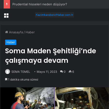
Prudential hisseleri neden düşüyor?
Menü
Anasayfa
/
Haber
Haber
Soma Maden Şehitliği’nde
çalışmaya devam
SEMA TEMEL
Mayıs 11, 2023
0
6
1 dakika okuma süresi