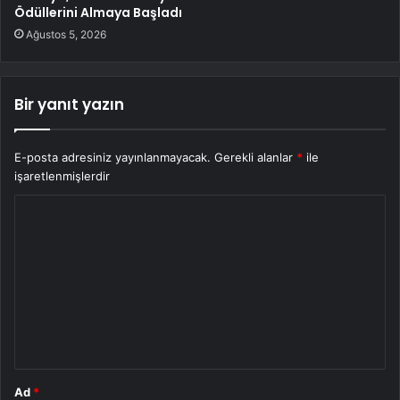
Ödüllerini Almaya Başladı
Ağustos 5, 2026
Bir yanıt yazın
E-posta adresiniz yayınlanmayacak.
Gerekli alanlar
*
ile
işaretlenmişlerdir
Y
o
r
u
m
*
Ad
*