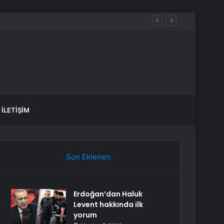
 sular ne zaman gelecek?
İLETIŞIM
Son Eklenen
Erdoğan’dan Haluk
Levent hakkında ilk
yorum