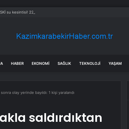
SKİ su kesintisi! 22-23 Temmuz Bursa’da su kesintisi ne zaman bitecek,
FA
HABER
EKONOMI
SAĞLIK
TEKNOLOJI
YAŞAM
 sonra olay yerinde bayıldı: 1 kişi yaralandı
çakla saldırdıktan