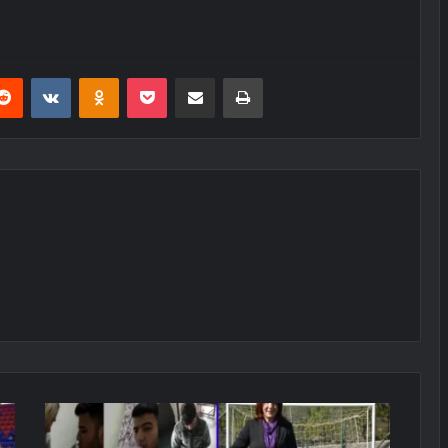
erest
Reddit
VKontakte
Odnoklassniki
Pocket
E-Posta ile paylaş
Yazdır