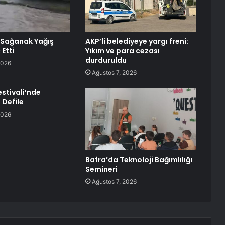
 Sağanak Yağış
AKP’li belediyeye yargı freni:
 Etti
Yıkım ve para cezası
durduruldu
2026
Ağustos 7, 2026
Festivali’nde
 Defile
2026
Bafra’da Teknoloji Bağımlılığı
Semineri
Ağustos 7, 2026