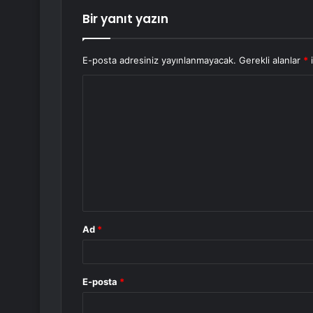
Bir yanıt yazın
E-posta adresiniz yayınlanmayacak.
Gerekli alanlar
*
i
Y
o
r
u
m
*
Ad
*
E-posta
*