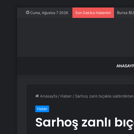
Bursa BU
Cuma, Ağustos 7 2026
Son Dakika Haberleri
ANASAY
Anasayfa
/
Haber
/
Sarhoş zanlı bıçakla saldırdıktan
Haber
Sarhoş zanlı bı