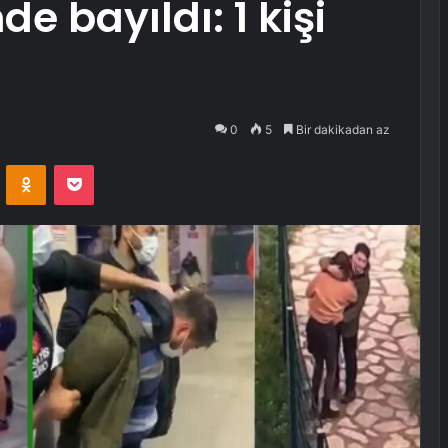
e bayıldı: 1 kişi
0
5
Bir dakikadan az
VKontakte
Odnoklassniki
Pocket