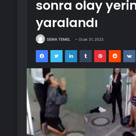
sonra olay yerind
yaralandı
SEMA TEMEL
Ocak 31, 2023
Facebook
Twitter
LinkedIn
Tumblr
Pinterest
Reddit