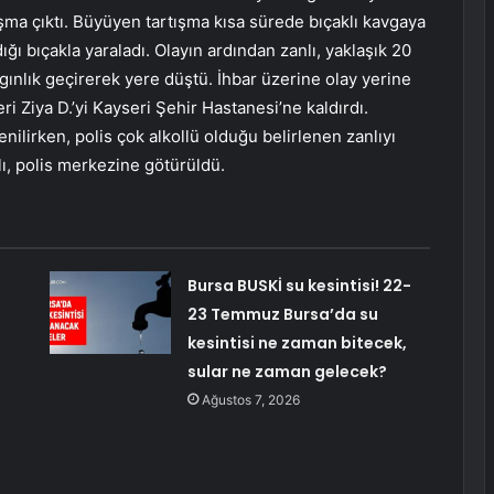
şma çıktı. Büyüyen tartışma kısa sürede bıçaklı kavgaya
ığı bıçakla yaraladı. Olayın ardından zanlı, yaklaşık 20
gınlık geçirerek yere düştü. İhbar üzerine olay yerine
eri Ziya D.’yi Kayseri Şehir Hastanesi’ne kaldırdı.
ilirken, polis çok alkollü olduğu belirlenen zanlıyı
lı, polis merkezine götürüldü.
Bursa BUSKİ su kesintisi! 22-
23 Temmuz Bursa’da su
kesintisi ne zaman bitecek,
sular ne zaman gelecek?
Ağustos 7, 2026