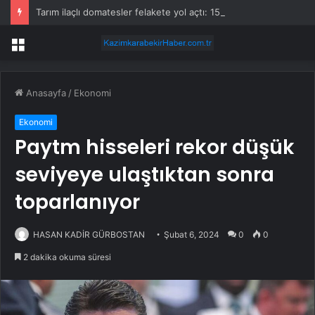
Tarım ilaçlı domatesler felakete yol açtı: 15 ölümde siyanür izine rastlandı
Menü
Anasayfa
/
Ekonomi
Ekonomi
Paytm hisseleri rekor düşük
seviyeye ulaştıktan sonra
toparlanıyor
HASAN KADİR GÜRBOSTAN
Şubat 6, 2024
0
0
2 dakika okuma süresi