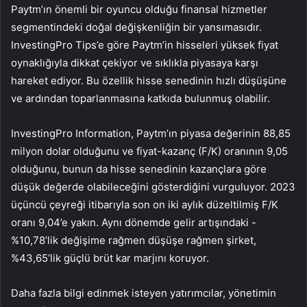
Paytm’ın önemli bir oyuncu olduğu finansal hizmetler
segmentindeki doğal değişkenliğin bir yansımasıdır.
InvestingPro Tips’e göre Paytm’in hisseleri yüksek fiyat
oynaklığıyla dikkat çekiyor ve sıklıkla piyasaya karşı
hareket ediyor. Bu özellik hisse senedinin hızlı düşüşüne
ve ardından toparlanmasına katkıda bulunmuş olabilir.
InvestingPro Information, Paytm’ın piyasa değerinin 88,85
milyon dolar olduğunu ve fiyat-kazanç (F/K) oranının 9,05
olduğunu, bunun da hisse senedinin kazançlara göre
düşük değerde olabileceğini gösterdiğini vurguluyor. 2023
üçüncü çeyreği itibarıyla son on iki aylık düzeltilmiş F/K
oranı 9,04’e yakın. Aynı dönemde gelir artışındaki -
%10,78’lik değişime rağmen düşüşe rağmen şirket,
%43,65’lik güçlü brüt kar marjını koruyor.
Daha fazla bilgi edinmek isteyen yatırımcılar, yönetimin