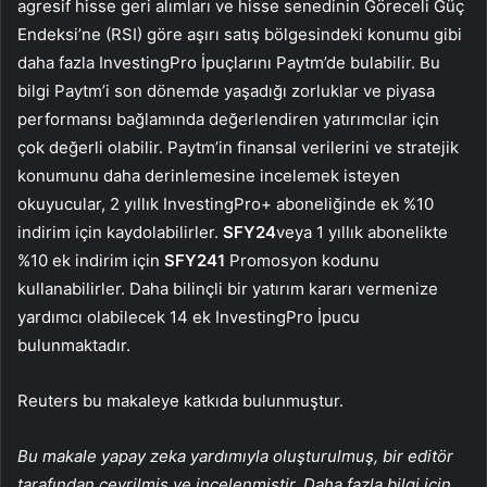
agresif hisse geri alımları ve hisse senedinin Göreceli Güç
Endeksi’ne (RSI) göre aşırı satış bölgesindeki konumu gibi
daha fazla InvestingPro İpuçlarını Paytm’de bulabilir. Bu
bilgi Paytm’i son dönemde yaşadığı zorluklar ve piyasa
performansı bağlamında değerlendiren yatırımcılar için
çok değerli olabilir. Paytm’in finansal verilerini ve stratejik
konumunu daha derinlemesine incelemek isteyen
okuyucular, 2 yıllık InvestingPro+ aboneliğinde ek %10
indirim için kaydolabilirler.
SFY24
veya 1 yıllık abonelikte
%10 ek indirim için
SFY241
Promosyon kodunu
kullanabilirler. Daha bilinçli bir yatırım kararı vermenize
yardımcı olabilecek 14 ek InvestingPro İpucu
bulunmaktadır.
Reuters bu makaleye katkıda bulunmuştur.
Bu makale yapay zeka yardımıyla oluşturulmuş, bir editör
tarafından çevrilmiş ve incelenmiştir. Daha fazla bilgi için