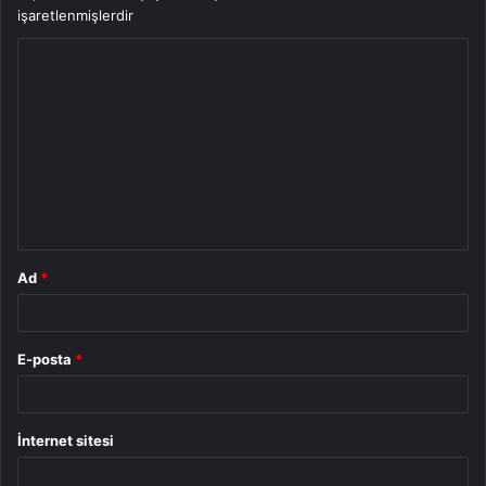
işaretlenmişlerdir
Y
o
r
u
m
*
Ad
*
E-posta
*
İnternet sitesi