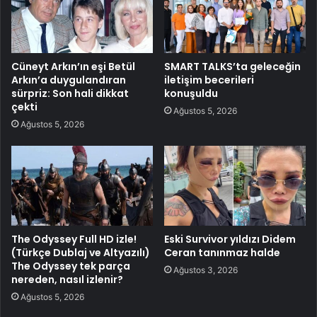
Cüneyt Arkın’ın eşi Betül
SMART TALKS’ta geleceğin
Arkın’a duygulandıran
iletişim becerileri
sürpriz: Son hali dikkat
konuşuldu
çekti
Ağustos 5, 2026
Ağustos 5, 2026
The Odyssey Full HD izle!
Eski Survivor yıldızı Didem
(Türkçe Dublaj ve Altyazılı)
Ceran tanınmaz halde
The Odyssey tek parça
Ağustos 3, 2026
nereden, nasıl izlenir?
Ağustos 5, 2026