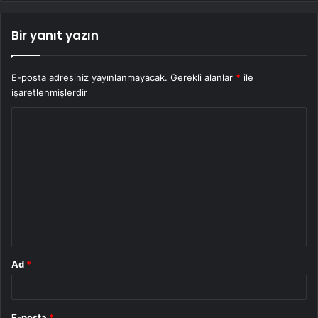
Bir yanıt yazın
E-posta adresiniz yayınlanmayacak.
Gerekli alanlar
*
ile
işaretlenmişlerdir
Y
o
r
u
m
*
Ad
*
E-posta
*