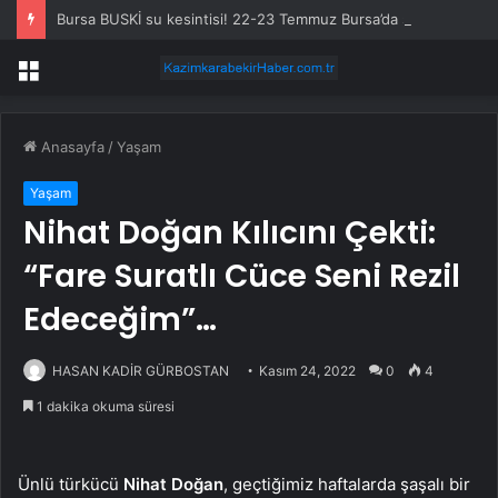
Bursa BUSKİ su kesintisi! 22-23 Temmuz Bursa’da su kesintisi ne zaman bitecek, sular ne zaman gelecek?
Menü
Anasayfa
/
Yaşam
Yaşam
Nihat Doğan Kılıcını Çekti:
“Fare Suratlı Cüce Seni Rezil
Edeceğim”…
HASAN KADİR GÜRBOSTAN
Kasım 24, 2022
0
4
1 dakika okuma süresi
Ünlü türkücü
Nihat Doğan
, geçtiğimiz haftalarda şaşalı bir