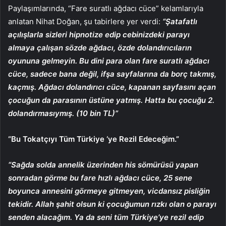
Paylaşımlarında, “Fare suratlı ağdacı cüce” kelamlarıyla
anlatan Nihat Doğan, şu tabirlere yer verdi:
“Şatafatlı
açılışlarla sizleri hipnotize edip cebinizdeki parayı
almaya çalışan sözde ağdacı, özde dolandırıcıların
oyununa gelmeyin. Bu dini para olan fare suratlı ağdacı
cüce, sadece bana değil, ifşa sayfalarına da borç takmış,
kaçmış. Ağdacı dolandırıcı cüce, kapanan sayfasını açan
çocuğun da parasının üstüne yatmış. Hatta bu çocuğu 2.
dolandırmasıymış. (10 bin TL)”
“Bu Tokatçıyı Tüm Türkiye ‘ye Rezil Edeceğim.”
“Sağda solda annelik üzerinden his sömürüsü yapan
sonradan görme bu fare hızlı ağdacı cüce, 25 sene
boyunca annesini görmeye gitmeyen, vicdansız pisliğin
tekidir. Allah şahit olsun ki çocuğumun rızkı olan o parayı
senden alacağım. Ya da seni tüm Türkiye’ye rezil edip