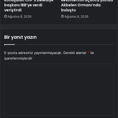
konuşulan CHP’li belediye
kesimlerinin üçüncü yılında
başkanı İBB’ye verdi
Akbelen Ormanı’nda
veriştirdi
buluştu
Ağustos 8, 2026
Ağustos 8, 2026
Bir yanıt yazın
E-posta adresiniz yayınlanmayacak.
Gerekli alanlar
*
ile
işaretlenmişlerdir
Y
o
r
u
m
*