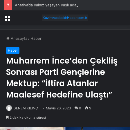
Antalya’da yalnız yaşayan yaşlı adam evinde ölü bulundu
Menü
Anasayfa
/
Haber
Haber
Muharrem İnce’den Çekiliş
Sonrası Parti Gençlerine
Mektup: “İftira Atanlar
Maalesef Hedefine Ulaştı”
SENEM KILINÇ
Mayıs 26, 2023
0
9
2 dakika okuma süresi