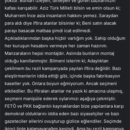
yoktur. Bunları izleyen, dinleyen ve gören bazılarınızın
kafası karışabilir. Aziz Türk Milleti bilsin ve emin olsun ki;
Muharrem İnce asla insanların hakkını yemez. Saraydan
para aldı diye iftira atanlar bilsinler ki; Beni satın alacak
parayı basacak matbaa şimdi icat edilmedi.
Açıkladıklarımdan başka hiçbir varlığım yok. Sahip olduğum
her kuruşun hesabını vermeye her zaman hazırım.
Manzaraların hepsi montajdır. Aslında bunların montaj
olduğu kanıtlanmıştır. Bilmeni isterim ki; Adaylıktan
çekilmem bu rezil kampanyada yayılan iftira değildir. Bazı
eleştirmenlerin iddia ettiği gibi, içinde başka fabrikasyon
kasetler yok. Onlara boyun eğmiyorum. Ancak seçmeni
etkilediler. Bu iftiraları atanlar ne yazık ki amacına ulaşmış,
seçmeni manipüle ederek oylarımızı aşağıya çekmiştir.
FETÖ ve PKK bağlantılı kaynaklardan bize yapılanlara karşı
demokrat olduklarını iddia eden bazı siyasetçiler ve bazı
gazeteciler ellerini ovuşturup gizlice eğlendiler. Seçimde
ikinci tipte kalamayacağım kesindi. Ama bu rezil kampanya