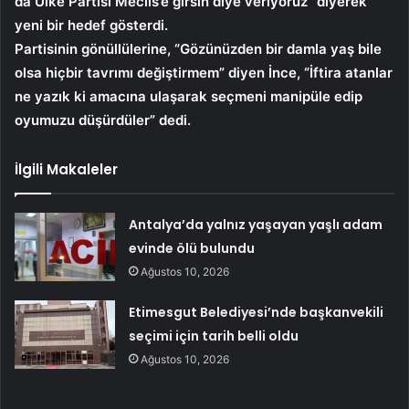
da Ülke Partisi Meclis’e girsin diye veriyoruz” diyerek
yeni bir hedef gösterdi.
Partisinin gönüllülerine, “Gözünüzden bir damla yaş bile
olsa hiçbir tavrımı değiştirmem” diyen İnce, “İftira atanlar
ne yazık ki amacına ulaşarak seçmeni manipüle edip
oyumuzu düşürdüler” dedi.
İlgili Makaleler
Antalya’da yalnız yaşayan yaşlı adam
evinde ölü bulundu
Ağustos 10, 2026
Etimesgut Belediyesi’nde başkanvekili
seçimi için tarih belli oldu
Ağustos 10, 2026