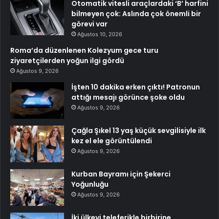
Otomatik vitesli araçlardaki ‘B’ harfini
bilmeyen çok: Aslında çok önemli bir
görevi var
Ağustos 10, 2026
Roma’da düzenlenen Kolezyum gece turu
ziyaretçilerden yoğun ilgi gördü
Ağustos 9, 2026
İşten 10 dakika erken çıktı! Patronun
attığı mesajı görünce şoke oldu
Ağustos 9, 2026
Çağla Şıkel 13 yaş küçük sevgilisiyle ilk
kez el ele görüntülendi
Ağustos 9, 2026
Kurban Bayramı için Şekerci
Yoğunluğu
Ağustos 9, 2026
İki ülkeyi teleferikle birbirine