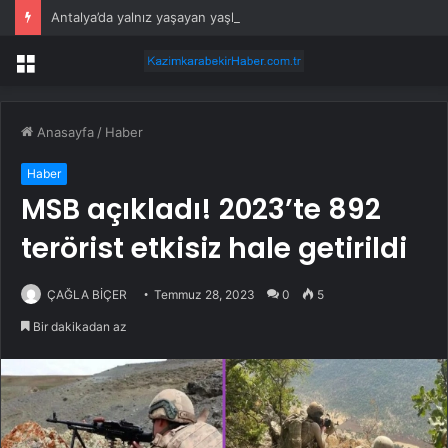
Antalya’da yalnız yaşayan yaşlı adam evinde ölü bulundu
Menü
Anasayfa
/
Haber
Haber
MSB açıkladı! 2023’te 892
terörist etkisiz hale getirildi
ÇAĞLA BİÇER
Temmuz 28, 2023
0
5
Bir dakikadan az