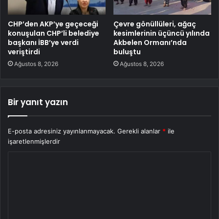
CHP’den AKP’ye geçeceği
Çevre gönüllüleri, ağaç
konuşulan CHP’li belediye
kesimlerinin üçüncü yılında
başkanı İBB’ye verdi
Akbelen Ormanı’nda
veriştirdi
buluştu
Ağustos 8, 2026
Ağustos 8, 2026
Bir yanıt yazın
E-posta adresiniz yayınlanmayacak.
Gerekli alanlar
*
ile
işaretlenmişlerdir
Y
o
r
u
m