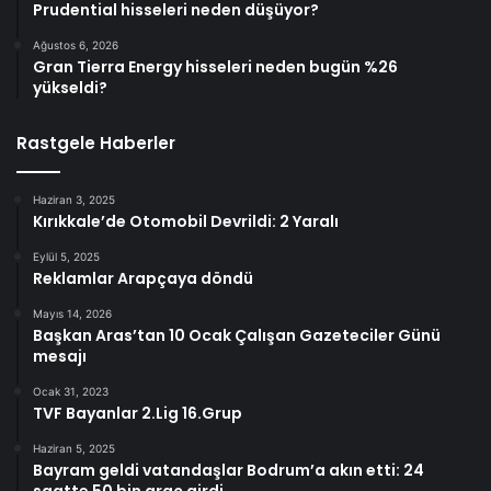
Prudential hisseleri neden düşüyor?
Ağustos 6, 2026
Gran Tierra Energy hisseleri neden bugün %26
yükseldi?
Rastgele Haberler
Haziran 3, 2025
Kırıkkale’de Otomobil Devrildi: 2 Yaralı
Eylül 5, 2025
Reklamlar Arapçaya döndü
Mayıs 14, 2026
Başkan Aras’tan 10 Ocak Çalışan Gazeteciler Günü
mesajı
Ocak 31, 2023
TVF Bayanlar 2.Lig 16.Grup
Haziran 5, 2025
Bayram geldi vatandaşlar Bodrum’a akın etti: 24
saatte 50 bin araç girdi