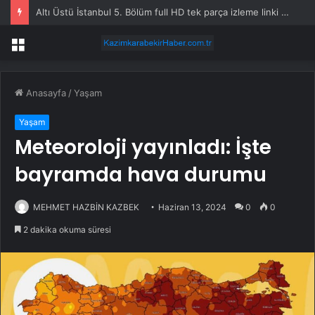
New York Times hissesi neden düşüyor?
Menü
Anasayfa
/
Yaşam
Yaşam
Meteoroloji yayınladı: İşte
bayramda hava durumu
MEHMET HAZBİN KAZBEK
Haziran 13, 2024
0
0
2 dakika okuma süresi