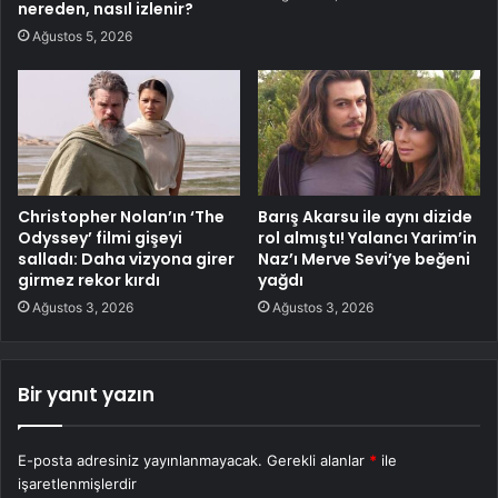
nereden, nasıl izlenir?
Ağustos 5, 2026
Christopher Nolan’ın ‘The
Barış Akarsu ile aynı dizide
Odyssey’ filmi gişeyi
rol almıştı! Yalancı Yarim’in
salladı: Daha vizyona girer
Naz’ı Merve Sevi’ye beğeni
girmez rekor kırdı
yağdı
Ağustos 3, 2026
Ağustos 3, 2026
Bir yanıt yazın
E-posta adresiniz yayınlanmayacak.
Gerekli alanlar
*
ile
işaretlenmişlerdir