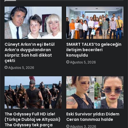
Cüneyt Arkın’ın eşi Betül
SMART TALKS’ta geleceğin
Arkın’a duygulandıran
iletişim becerileri
sürpriz: Son hali dikkat
konuşuldu
çekti
Ağustos 5, 2026
Ağustos 5, 2026
The Odyssey Full HD izle!
Eski Survivor yıldızı Didem
(Türkçe Dublaj ve Altyazılı)
Ceran tanınmaz halde
The Odyssey tek parça
Ağustos 3, 2026