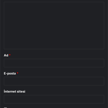
Y
o
r
u
m
*
Ad
*
E-posta
*
İnternet sitesi