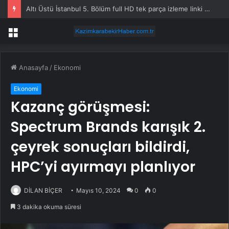
Altı Üstü İstanbul 5. Bölüm full HD tek parça izleme linki var mı, ATV Altı Üstü İstanbul 5. bölüm nereden izlenir?
Menü
Anasayfa
/
Ekonomi
Ekonomi
Kazanç görüşmesi:
Spectrum Brands karışık 2.
çeyrek sonuçları bildirdi,
HPC’yi ayırmayı planlıyor
DİLAN BİÇER
Mayıs 10, 2024
0
0
3 dakika okuma süresi