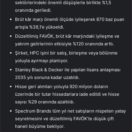
sektörlerindeki önemli düşüşlerle birlikte %1,5
oranında geriledi.
Brüt kâr marjı önemli ölçüde iyileşerek 870 baz puan
artışla %38,1’e yükseldi.
Düzeltilmiş FAVÖK, brüt kâr marjındaki iyileşme ve
yatırım gelirlerinin etkisiyle %120 oranında arttı.
Şirket, HPC işini bir satış, birleşme veya bölünme
yoluyla ayırmayı planlıyor.
Stanley Black & Decker ile yapılan lisans anlaşması
2035 yılı sonuna kadar uzatıldı.
Hisse geri alımları yoluyla 920 milyon doların
üzerinde bir tutar hissedarlara iade edildi ve hisse
sayısı %29 oranında azaltıldı.
Spectrum Brands tüm yıl net satışların nispeten yatay
seyretmesini ve düzeltilmiş FAVÖK’te düşük çift
haneli büyüme bekliyor.