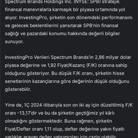
Spectrum Brands Holdings Inc. (NYSE: SPB) stratejik
finansal manevralarla karmaşık bir piyasa ortamında yol
alıyor. InvestingPro, şirketin son dönemdeki performansını
ve gelecek beklentilerini yansıtarak SPB’nin finansal
sağlığı ve pazardaki konumu hakkında değerli bilgiler
sunuyor.
InvestingPro Verileri Spectrum Brands’in 2,86 milyar dolar
piyasa değerine ve 1,92 Fiyat/Kazanç (F/K) oranına sahip
olduğunu gösteriyor. Bu düşük F/K oranı, şirketin hisse
senetlerinin kazançlarına göre değerinin düşük olduğunu
gösterebilir.
Yine de, 1Ç 2024 itibarıyla son on iki ay için düzeltilmiş F/K
oranı -13,17’dir ve bu da şirketin geçtiğimiz yıl kârlı
olmadığını göstermektedir. Buna rağmen, şirketin
Fiyat/Defter oranı 1,11 olup, defter değerine yakın fiyatlı
varlıklar arayan değer yatırımcıları için cazip olabilir.