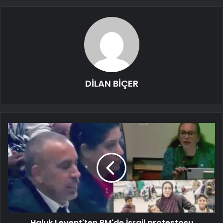
DİLAN BİÇER
Haluk Levent'ten BM'de İsrail protestosu