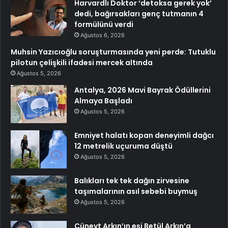
Harvardlı Doktor ‘detoksa gerek yok’
dedi, bağırsakları genç tutmanın 4
formülünü verdi
Ağustos 6, 2026
Muhsin Yazıcıoğlu soruşturmasında yeni perde: Tutuklu
pilotun çelişkili ifadesi mercek altında
Ağustos 5, 2026
Antalya, 2026 Mavi Bayrak Ödüllerini
Almaya Başladı
Ağustos 5, 2026
Emniyet halatı kopan deneyimli dağcı
12 metrelik uçuruma düştü
Ağustos 5, 2026
Balıkları tek tek dağın zirvesine
taşımalarının asıl sebebi buymuş
Ağustos 5, 2026
Cüneyt Arkın’ın eşi Betül Arkın’a