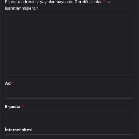
E-posta adresiniz yayınlanmayacak.
Gerekli alanlar
*
ile
işaretlenmişlerdir
Y
o
r
u
m
*
Ad
*
E-posta
*
İnternet sitesi