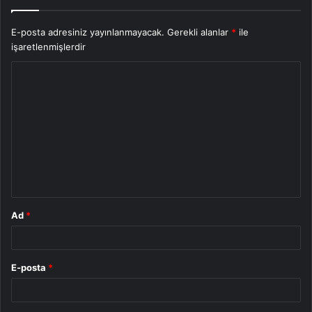
E-posta adresiniz yayınlanmayacak.
Gerekli alanlar
*
ile
işaretlenmişlerdir
Y
o
r
u
m
*
Ad
*
E-posta
*