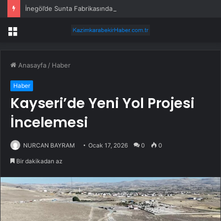
İnegöl’de Sunta Fabrikasında Yangın
Menü
Anasayfa
/
Haber
Haber
Kayseri’de Yeni Yol Projesi
İncelemesi
NURCAN BAYRAM
Ocak 17, 2026
0
0
Bir dakikadan az