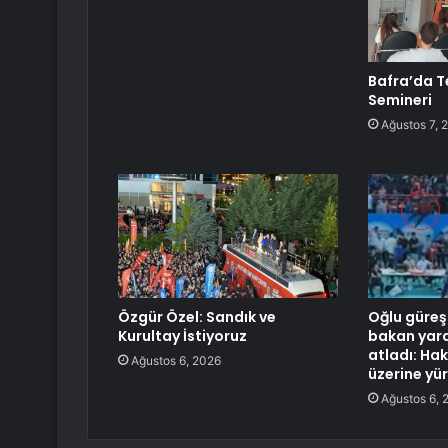
Bafra’da Te
Semineri
Ağustos 7, 
Özgür Özel: Sandık ve
Oğlu güre
Kurultay İstiyoruz
bakan yar
atladı: Ha
Ağustos 6, 2026
üzerine yü
Ağustos 6, 