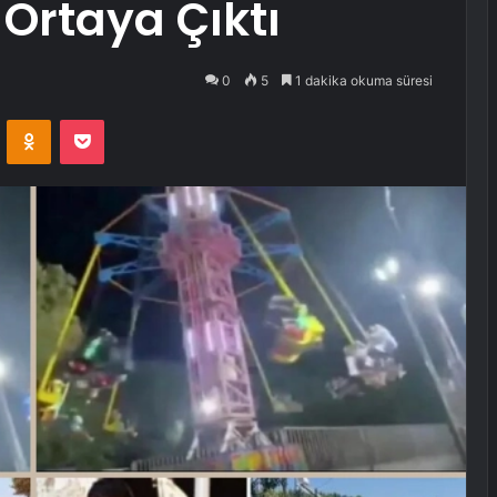
 Ortaya Çıktı
0
5
1 dakika okuma süresi
VKontakte
Odnoklassniki
Pocket