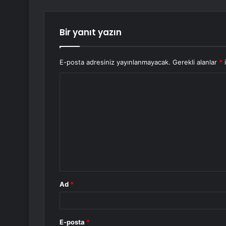
Bir yanıt yazın
E-posta adresiniz yayınlanmayacak.
Gerekli alanlar
*
i
Y
o
r
u
m
*
Ad
*
E-posta
*