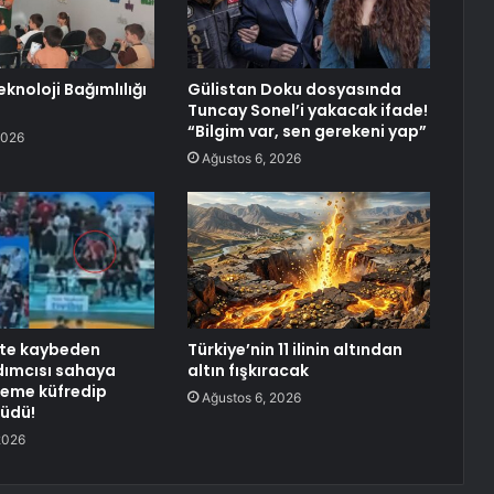
knoloji Bağımlılığı
Gülistan Doku dosyasında
Tuncay Sonel’i yakacak ifade!
“Bilgim var, sen gerekeni yap”
2026
Ağustos 6, 2026
şte kaybeden
Türkiye’nin 11 ilinin altından
dımcısı sahaya
altın fışkıracak
keme küfredip
Ağustos 6, 2026
rüdü!
2026