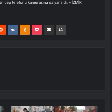
lün cep telefonu kamerasına da yansıdı. – İZMİR
erest
Reddit
VKontakte
Odnoklassniki
Pocket
E-Posta ile paylaş
Yazdır