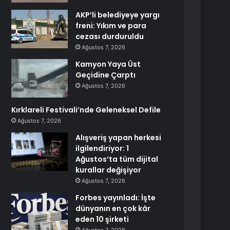
AKP’li belediyeye yargı
freni: Yıkım ve para
cezası durduruldu
Ağustos 7, 2026
Kamyon Yaya Üst
Geçidine Çarptı
Ağustos 7, 2026
Kırklareli Festivali’nde Geleneksel Defile
Ağustos 7, 2026
Alışveriş yapan herkesi
ilgilendiriyor: 1
Ağustos’ta tüm dijital
kurallar değişiyor
Ağustos 7, 2026
Forbes yayınladı: İşte
dünyanın en çok kâr
eden 10 şirketi