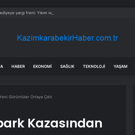
lediyeye yargı freni: Yıkım ve para cezası durduruldu
FA
HABER
EKONOMI
SAĞLIK
TEKNOLOJI
YAŞAM
Yeni Görüntüler Ortaya Çıktı
apark Kazasından