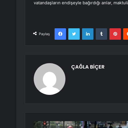
vatandaşların endişeyle bağırdığı anlar, maktu
Facebook
Twitter
LinkedIn
Tumblr
Pint
Paylaş
ÇAĞLA BİÇER