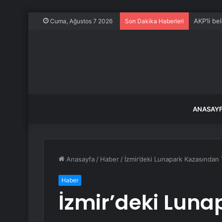
AKP’li be
Cuma, Ağustos 7 2026
Son Dakika Haberleri
ANASAY
Anasayfa
/
Haber
/
İzmir’deki Lunapark Kazasından 
Haber
İzmir’deki Lun