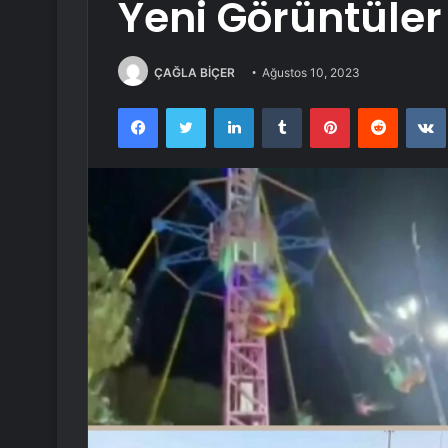
Yeni Görüntüler
ÇAĞLA BİÇER
Ağustos 10, 2023
Facebook
Twitter
LinkedIn
Tumblr
Pinterest
Reddit