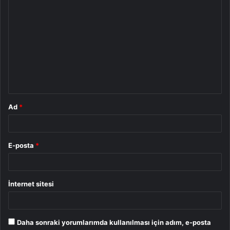
Y
o
r
u
m
*
Ad
*
E-posta
*
İnternet sitesi
Daha sonraki yorumlarımda kullanılması için adım, e-posta