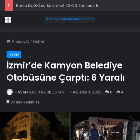
Bursa BUSKİ su kesintisi! 22-23 Temmuz Bursa’da su kesintisi ne zaman bitecek, sular ne zaman gelecek?
Menü
Anasayfa
/
Haber
Haber
İzmir’de Kamyon Belediye
Otobüsüne Çarptı: 6 Yaralı
HASAN KADİR GÜRBOSTAN
Ağustos 3, 2023
0
4
Bir dakikadan az