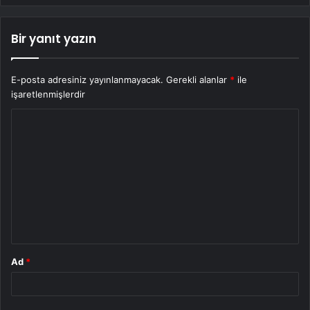
Bir yanıt yazın
E-posta adresiniz yayınlanmayacak.
Gerekli alanlar
*
ile
işaretlenmişlerdir
Y
o
r
u
m
*
Ad
*