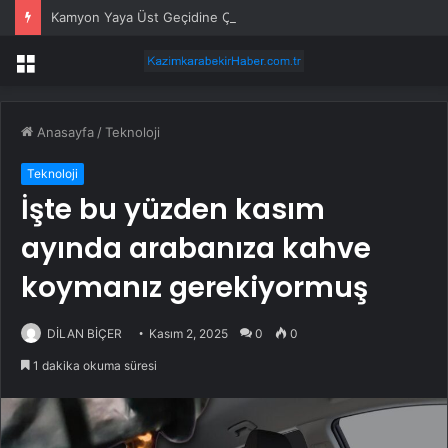
Kamyon Yaya Üst Geçidine Çarptı
Menü
Anasayfa
/
Teknoloji
Teknoloji
İşte bu yüzden kasım
ayında arabanıza kahve
koymanız gerekiyormuş
DİLAN BİÇER
Kasım 2, 2025
0
0
1 dakika okuma süresi