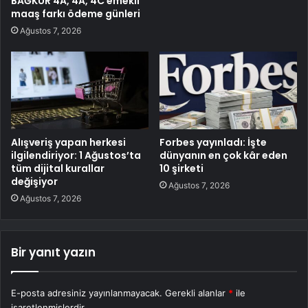
BAĞKUR 4A, 4A, 4C emekli
maaş farkı ödeme günleri
Ağustos 7, 2026
Alışveriş yapan herkesi
Forbes yayınladı: İşte
ilgilendiriyor: 1 Ağustos’ta
dünyanın en çok kâr eden
tüm dijital kurallar
10 şirketi
değişiyor
Ağustos 7, 2026
Ağustos 7, 2026
Bir yanıt yazın
E-posta adresiniz yayınlanmayacak.
Gerekli alanlar
*
ile
işaretlenmişlerdir