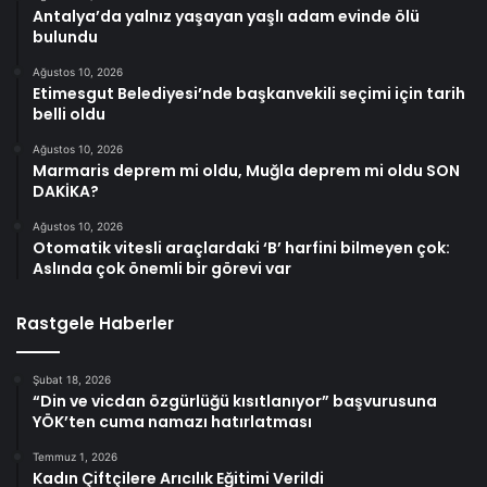
Antalya’da yalnız yaşayan yaşlı adam evinde ölü
bulundu
Ağustos 10, 2026
Etimesgut Belediyesi’nde başkanvekili seçimi için tarih
belli oldu
Ağustos 10, 2026
Marmaris deprem mi oldu, Muğla deprem mi oldu SON
DAKİKA?
Ağustos 10, 2026
Otomatik vitesli araçlardaki ‘B’ harfini bilmeyen çok:
Aslında çok önemli bir görevi var
Rastgele Haberler
Şubat 18, 2026
“Din ve vicdan özgürlüğü kısıtlanıyor” başvurusuna
YÖK’ten cuma namazı hatırlatması
Temmuz 1, 2026
Kadın Çiftçilere Arıcılık Eğitimi Verildi