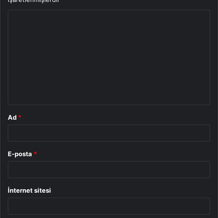
Y
o
r
u
m
*
Ad
*
E-posta
*
İnternet sitesi