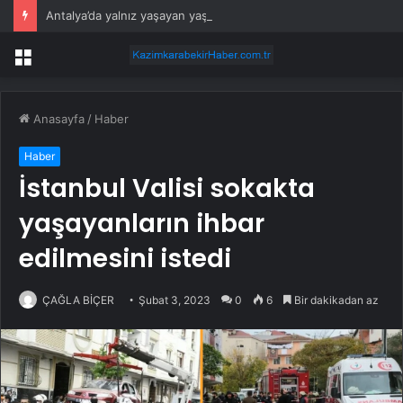
Antalya’da yalnız yaşayan yaşlı adam evinde ölü bulundu
Menü
Anasayfa
/
Haber
Haber
İstanbul Valisi sokakta
yaşayanların ihbar
edilmesini istedi
ÇAĞLA BİÇER
Şubat 3, 2023
0
6
Bir dakikadan az