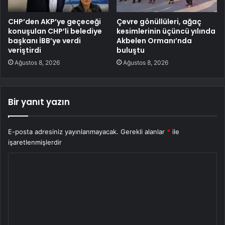
CHP’den AKP’ye geçeceği
Çevre gönüllüleri, ağaç
konuşulan CHP’li belediye
kesimlerinin üçüncü yılında
başkanı İBB’ye verdi
Akbelen Ormanı’nda
veriştirdi
buluştu
Ağustos 8, 2026
Ağustos 8, 2026
Bir yanıt yazın
E-posta adresiniz yayınlanmayacak.
Gerekli alanlar
*
ile
işaretlenmişlerdir
Y
o
r
u
m