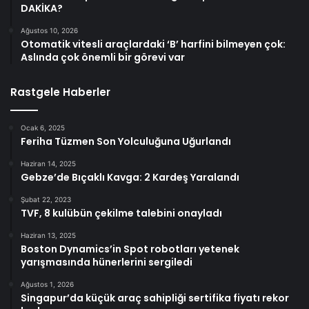
DAKİKA?
Ağustos 10, 2026
Otomatik vitesli araçlardaki ‘B’ harfini bilmeyen çok:
Aslında çok önemli bir görevi var
Rastgele Haberler
Ocak 6, 2025
Feriha Tüzmen Son Yolculuğuna Uğurlandı
Haziran 14, 2025
Gebze’de Bıçaklı Kavga: 2 Kardeş Yaralandı
Şubat 22, 2023
TVF, 8 kulübün çekilme talebini onayladı
Haziran 13, 2025
Boston Dynamics’in Spot robotları yetenek
yarışmasında hünerlerini sergiledi
Ağustos 1, 2026
Singapur’da küçük araç sahipliği sertifika fiyatı rekor