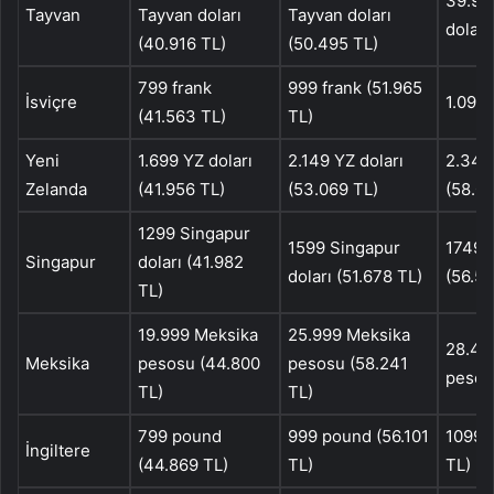
39.90
Tayvan
Tayvan doları
Tayvan doları
doları
(40.916 TL)
(50.495 TL)
799 frank
999 frank (51.965
İsviçre
1.099 
(41.563 TL)
TL)
Yeni
1.699 YZ doları
2.149 YZ doları
2.349 
Zelanda
(41.956 TL)
(53.069 TL)
(58.0
1299 Singapur
1599 Singapur
1749 S
Singapur
doları (41.982
doları (51.678 TL)
(56.52
TL)
19.999 Meksika
25.999 Meksika
28.49
Meksika
pesosu (44.800
pesosu (58.241
pesos
TL)
TL)
799 pound
999 pound (56.101
1099 
İngiltere
(44.869 TL)
TL)
TL)