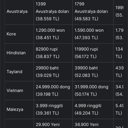
1399
1799
1999 A
Avustralya
Avustralya doları
Avustralya doları
(55.0
(38.559 TL)
(49.583 TL)
1.290.000 won
1.590.000 won
1.790
Kore
(38.451 TL)
(47.393 TL)
(53.3
82900 rupi
119900 rupi
13490
Hindistan
(38.837 TL)
(56.172 TL)
TL)
29900 baht
39900 baht
43900
Tayland
(39.029 TL)
(52.083 TL)
TL)
24.999.000 dong
31.999.000 dong
34.99
Vietnam
(39.198 TL)
(50.174 TL)
(54.8
3.999 ringgiti
4.999 ringgiti
5.499 
Malezya
(39.361 TL)
(49.204 TL)
TL)
29.900 Yeni
36.900 Yeni