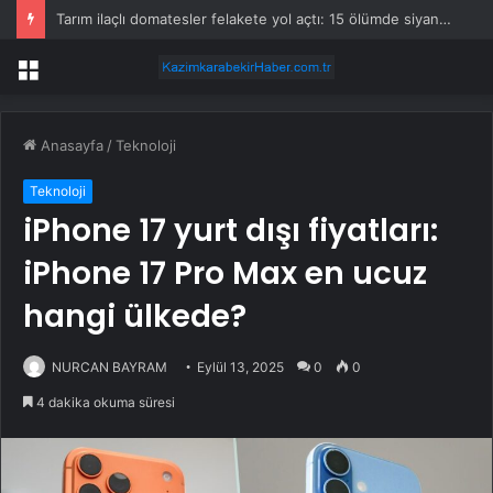
Tarım ilaçlı domatesler felakete yol açtı: 15 ölümde siyanür izine rastlandı
Menü
Anasayfa
/
Teknoloji
Teknoloji
iPhone 17 yurt dışı fiyatları:
iPhone 17 Pro Max en ucuz
hangi ülkede?
NURCAN BAYRAM
Eylül 13, 2025
0
0
4 dakika okuma süresi