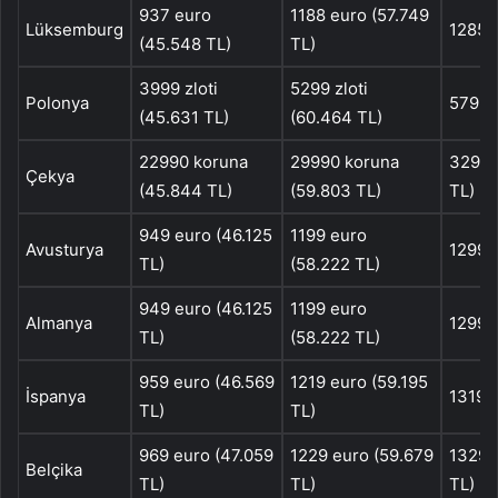
937 euro
1188 euro (57.749
Lüksemburg
1285 
(45.548 TL)
TL)
3999 zloti
5299 zloti
Polonya
5799 z
(45.631 TL)
(60.464 TL)
22990 koruna
29990 koruna
32990
Çekya
(45.844 TL)
(59.803 TL)
TL)
949 euro (46.125
1199 euro
Avusturya
1299 
TL)
(58.222 TL)
949 euro (46.125
1199 euro
Almanya
1299 
TL)
(58.222 TL)
959 euro (46.569
1219 euro (59.195
İspanya
1319 
TL)
TL)
969 euro (47.059
1229 euro (59.679
1329 
Belçika
TL)
TL)
TL)