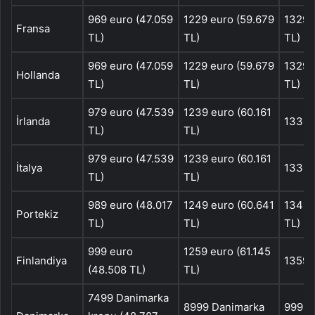
969 euro (47.059
1229 euro (59.679
1329 
Fransa
TL)
TL)
TL)
969 euro (47.059
1229 euro (59.679
1329 
Hollanda
TL)
TL)
TL)
979 euro (47.539
1239 euro (60.161
İrlanda
1339 
TL)
TL)
979 euro (47.539
1239 euro (60.161
İtalya
1339 
TL)
TL)
989 euro (48.017
1249 euro (60.641
1349 
Portekiz
TL)
TL)
TL)
999 euro
1259 euro (61.145
Finlandiya
1359 
(48.508 TL)
TL)
7499 Danimarka
8999 Danimarka
9999 