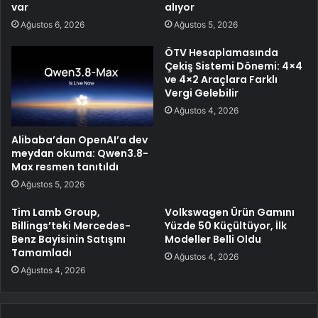
var
alıyor
Ağustos 6, 2026
Ağustos 5, 2026
ÖTV Hesaplamasında
Çekiş Sistemi Dönemi: 4×4
ve 4×2 Araçlara Farklı
Vergi Gelebilir
Ağustos 4, 2026
Alibaba’dan OpenAI’a dev
meydan okuma: Qwen3.8-
Max resmen tanıtıldı
Ağustos 5, 2026
Tim Lamb Group,
Volkswagen Ürün Gamını
Billings’teki Mercedes-
Yüzde 50 Küçültüyor, İlk
Benz Bayisinin Satışını
Modeller Belli Oldu
Tamamladı
Ağustos 4, 2026
Ağustos 4, 2026