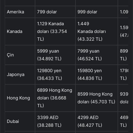
Amerika
799 dolar
999 dolar
1.099 
1.129 Kanada
1.449
1.599 
Kanada
doları (33.754
Kanada doları
(47.80
TL)
(43.322 TL)
5999 yuan
7999 yuan
8999 
Çin
(34.892 TL)
(46.524 TL)
TL)
129800 yen
159800 yen
17980
Japonya
(36.433 TL)
(44.836 TL)
TL)
6899 Hong Kong
8599 Hong Kong
9399 
Hong Kong
doları (36.668
doları (45.703 TL)
doları
TL)
3399 AED
4299 AED
4699 
Dubai
(38.288 TL)
(48.427 TL)
TL)