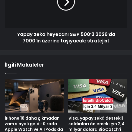
Yapay zeka heyecanı S&P 500’ü 2026’da
7000’in üzerine taşıyacak: stratejist
İlgili Makaleler
iPhone 18 daha çıkmadan
Visa, yapay zekâ destekli
zam sinyali geldi: Sırada
saldırıları önlemek için 2,4
Apple Watch ve AirPods da
milyar dolara BioCatch’i