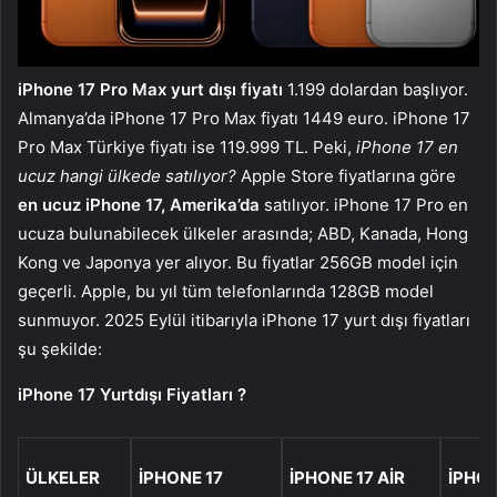
iPhone 17 Pro Max yurt dışı fiyatı
1.199 dolardan başlıyor.
Almanya’da iPhone 17 Pro Max fiyatı 1449 euro. iPhone 17
Pro Max Türkiye fiyatı ise 119.999 TL. Peki,
iPhone 17 en
ucuz hangi ülkede satılıyor?
Apple Store fiyatlarına göre
en ucuz iPhone 17, Amerika’da
satılıyor. iPhone 17 Pro en
ucuza bulunabilecek ülkeler arasında; ABD, Kanada, Hong
Kong ve Japonya yer alıyor. Bu fiyatlar 256GB model için
geçerli. Apple, bu yıl tüm telefonlarında 128GB model
sunmuyor. 2025 Eylül itibarıyla iPhone 17 yurt dışı fiyatları
şu şekilde:
iPhone 17 Yurtdışı Fiyatları ?️
ÜLKELER
IPHONE 17
IPHONE 17 AIR
IPHON