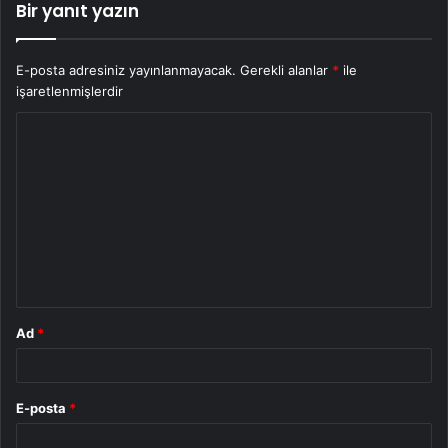
Bir yanıt yazın
E-posta adresiniz yayınlanmayacak.
Gerekli alanlar
*
ile
işaretlenmişlerdir
Y
o
r
u
m
*
Ad
*
E-posta
*