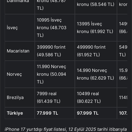
Danimarka
kronu (48.787
kronu (58.546 TL)
kronu
TL)
10995 İsveç
13995 İsveç
14995
İsveç
kronu (48.703
kronu (61.992 TL)
(66.42
TL)
399990 forint
499990 forint
549990
Macaristan
(49.586 TL)
(61.952 TL)
TL)
11.990 Norveç
14.990 Norveç
15.99
Norveç
kronu (50.094
kronu (62.629 TL)
(66.80
TL)
7999 real
10499 real
Brezilya
11499 
(61.439 TL)
(80.622 TL)
Türkiye
77.999 TL
97.999 TL
107.9
iPhone 17 yurtdışı fiyat listesi, 12 Eylül 2025 tarihi itibarıyla