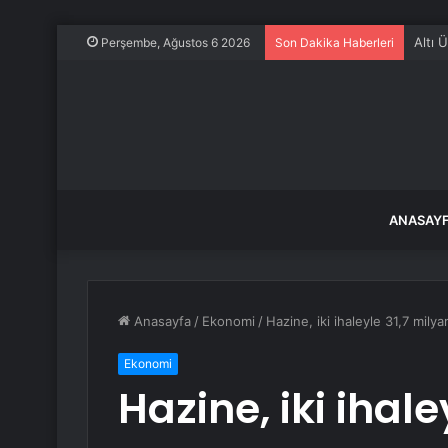
Altı 
Perşembe, Ağustos 6 2026
Son Dakika Haberleri
ANASAY
Anasayfa
/
Ekonomi
/
Hazine, iki ihaleyle 31,7 milya
Ekonomi
Hazine, iki ihale