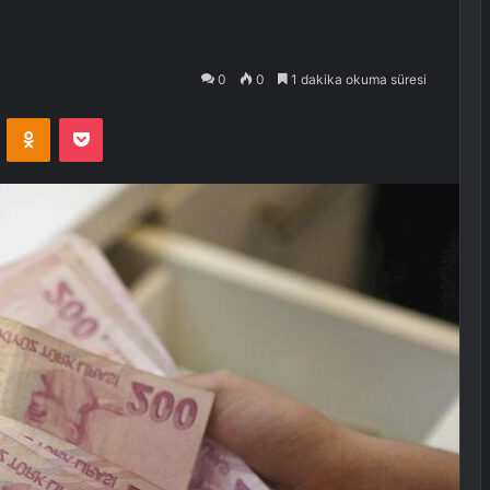
0
0
1 dakika okuma süresi
VKontakte
Odnoklassniki
Pocket