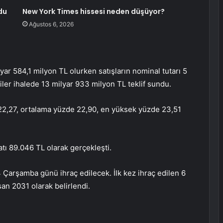
du
New York Times hissesi neden düşüyor?
Ağustos 6, 2026
lyar 584,1 milyon TL olurken satışların nominal tutarı 5
iler ihalede 13 milyar 933 milyon TL teklif sundu.
22,27, ortalama yüzde 22,90, en yüksek yüzde 23,51
atı 89.046 TL olarak gerçekleşti.
4 Çarşamba günü ihraç edilecek. İlk kez ihraç edilen 6
san 2031 olarak belirlendi.