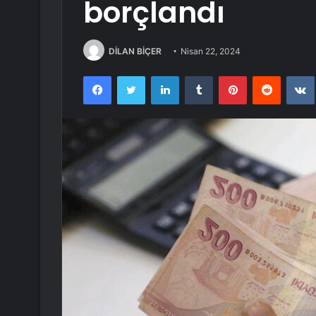
borçlandı
DİLAN BİÇER
Nisan 22, 2024
Facebook
Twitter
LinkedIn
Tumblr
Pinterest
Reddit