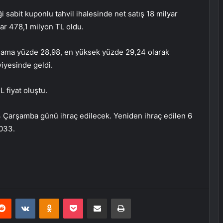
i sabit kuponlu tahvil ihalesinde net satış 18 milyar
yar 478,1 milyon TL oldu.
talama yüzde 28,98, en yüksek yüzde 29,24 olarak
viyesinde geldi.
 fiyat oluştu.
24 Çarşamba günü ihraç edilecek. Yeniden ihraç edilen 6
2033.
erest
Reddit
VKontakte
Odnoklassniki
Pocket
E-Posta ile paylaş
Yazdır