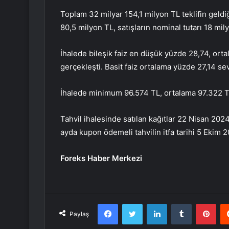
Toplam 32 milyar 154,1 milyon TL teklifin geldiğ
80,5 milyon TL, satışların nominal tutarı 18 mil
İhalede bileşik faiz en düşük yüzde 28,74, or
gerçekleşti. Basit faiz ortalama yüzde 27,14 se
İhalede minimum 96.574 TL, ortalama 97.322 TL
Tahvil ihalesinde satılan kağıtlar 22 Nisan 20
ayda kupon ödemeli tahvilin itfa tarihi 5 Ekim 
Foreks Haber Merkezi
Facebook
Twitter
LinkedIn
Tumblr
Pint
Paylaş