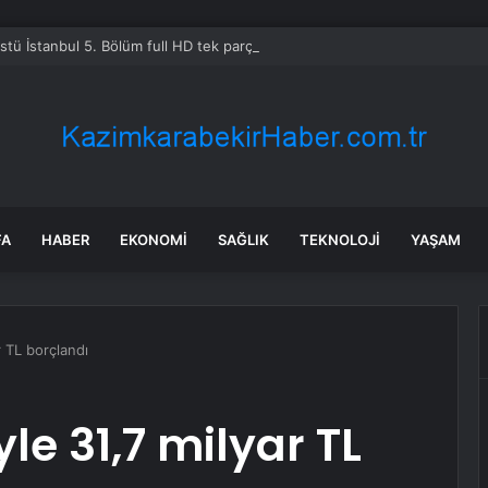
Üstü İstanbul 5. Bölüm full HD tek parça izleme linki var mı, ATV Altı Üst
FA
HABER
EKONOMI
SAĞLIK
TEKNOLOJI
YAŞAM
r TL borçlandı
yle 31,7 milyar TL