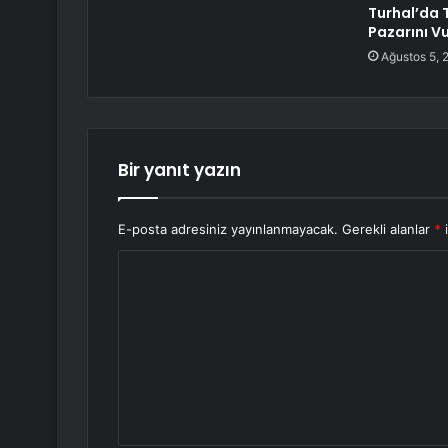
Turhal’da 
Pazarını V
Ağustos 5, 
Bir yanıt yazın
E-posta adresiniz yayınlanmayacak.
Gerekli alanlar
*
i
Y
o
r
u
m
*