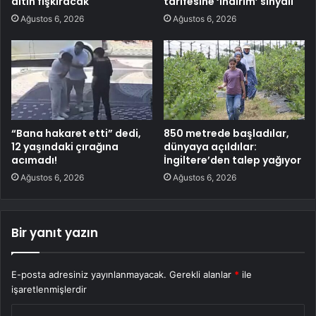
altın fışkıracak
tarifesine ‘indirim’ sinyali
Ağustos 6, 2026
Ağustos 6, 2026
“Bana hakaret etti” dedi,
850 metrede başladılar,
12 yaşındaki çırağına
dünyaya açıldılar:
acımadı!
İngiltere’den talep yağıyor
Ağustos 6, 2026
Ağustos 6, 2026
Bir yanıt yazın
E-posta adresiniz yayınlanmayacak.
Gerekli alanlar
*
ile
işaretlenmişlerdir
Y