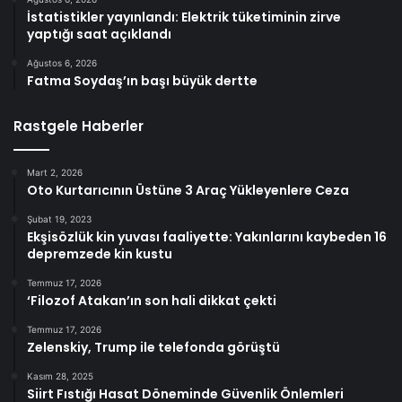
İstatistikler yayınlandı: Elektrik tüketiminin zirve
yaptığı saat açıklandı
Ağustos 6, 2026
Fatma Soydaş’ın başı büyük dertte
Rastgele Haberler
Mart 2, 2026
Oto Kurtarıcının Üstüne 3 Araç Yükleyenlere Ceza
Şubat 19, 2023
Ekşisözlük kin yuvası faaliyette: Yakınlarını kaybeden 16
depremzede kin kustu
Temmuz 17, 2026
‘Filozof Atakan’ın son hali dikkat çekti
Temmuz 17, 2026
Zelenskiy, Trump ile telefonda görüştü
Kasım 28, 2025
Siirt Fıstığı Hasat Döneminde Güvenlik Önlemleri