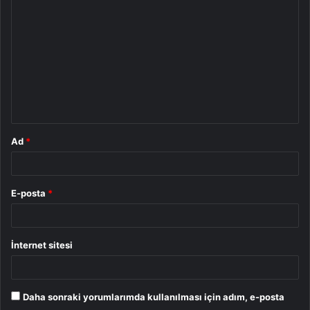
o
r
u
m
*
Ad
*
E-posta
*
İnternet sitesi
Daha sonraki yorumlarımda kullanılması için adım, e-posta