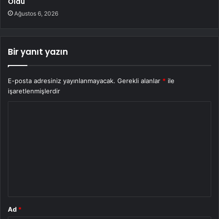
Oldu
Ağustos 6, 2026
Bir yanıt yazın
E-posta adresiniz yayınlanmayacak.
Gerekli alanlar
*
ile
işaretlenmişlerdir
Y
o
r
u
m
*
Ad
*