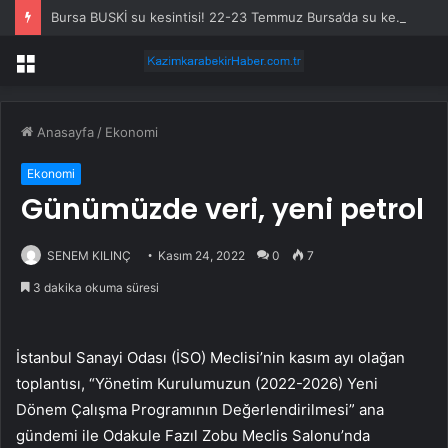
Bursa BUSKİ su kesintisi! 22-23 Temmuz Bursa’da su kesintisi ne zaman bitecek, sular ne zaman gelecek?
Menü
Anasayfa
/
Ekonomi
Ekonomi
Günümüzde veri, yeni petrol
SENEM KILINÇ
Kasım 24, 2022
0
7
3 dakika okuma süresi
İstanbul Sanayi Odası (İSO) Meclisi’nin kasım ayı olağan
toplantısı, “Yönetim Kurulumuzun (2022-2026) Yeni
Dönem Çalışma Programının Değerlendirilmesi” ana
gündemi ile Odakule Fazıl Zobu Meclis Salonu’nda