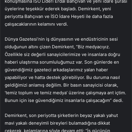
konuşmasına İSO Lideri Erdal Bahçıvan ve yeni idare şurası
üyelerine teşekkür ederek başladı. Demirkent, yeni
periyotta Bahçıvan ve İSO İdare Heyeti ile daha fazla
çalışacaklarının kelamını verdi.
Dünya Gazetesi’nin iş dünyasının ve endüstricinin sesi
olduğunun altını çizen Demirkent, “Biz medyacıyız.
Özellikle siz değerli sanayicilerimize ve insanlara doğru
haberi ulaştırma sorumluluğumuz var. Son günlerde en
güvendiğimiz gazeteci arkadaşlarımız yalan haber
yapabiliyor ve hatta destek görebiliyor. Bu duruma nasıl
geldiğimizi anlamış değilim. Bir basın sanayicisi olarak,
‘temiz toplum ve temiz medya’ üzerine çalışmaya ant içtim.
Bunun için ise güvendiğimiz insanlarla çalışacağım” dedi.
Demirkent, son periyotta şirketlerin beyaz yakalı yahut
mavi yakalı deneyimli bireyleri bulamadığına dikkat
çekerek, kelamlarına şöyle devam etti: “İş gücünün