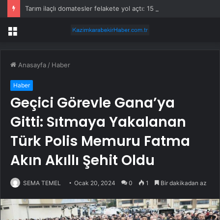
Tarım ilaçlı domatesler felakete yol açtı: 15 ölümde siyanür izine rastlandı
Menü
Anasayfa
/
Haber
Haber
Geçici Görevle Gana’ya
Gitti: Sıtmaya Yakalanan
Türk Polis Memuru Fatma
Akın Akıllı Şehit Oldu
SEMA TEMEL
Ocak 20, 2024
0
1
Bir dakikadan az