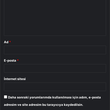
r
u
m
*
Ad
*
E-posta
*
İnternet sitesi
Daha sonraki yorumlarımda kullanılması için adım, e-posta
adresim ve site adresim bu tarayıcıya kaydedilsin.