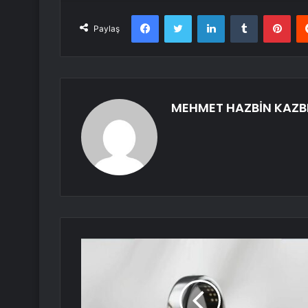
Facebook
Twitter
LinkedIn
Tumblr
Pint
Paylaş
MEHMET HAZBİN KAZB