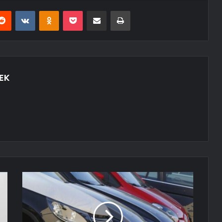
erest
Reddit
VKontakte
Odnoklassniki
Pocket
E-Posta ile paylaş
Yazdır
EK