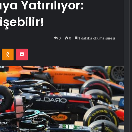
ya Yatırılıyor:
şebilir!
0
0
1 dakika okuma süresi
VKontakte
Odnoklassniki
Pocket