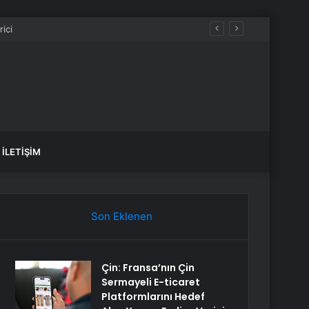
Emekli maaş farkları yattı mı? 2026 Temmuz emekli memur maaş farkları ne zaman yatacak? SSK, BAĞKUR 4A, 4A, 4C emekli maaş farkı ödeme günleri
İLETIŞIM
Son Eklenen
Çin: Fransa’nın Çin
Sermayeli E-ticaret
Platformlarını Hedef