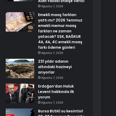
Alan Yasası Endişe Verici
Ağustos 7, 2026
Emekli maaş farkları
yattı mı? 2026 Temmuz
emekli memur maaş
farkları ne zaman
yatacak? SSK, BAĞKUR
4A, 4A, 4C emekli maaş
farkı ödeme günleri
Ağustos 7, 2026
231 yıldır adanın
altındaki hazineyi
arıyorlar
Ağustos 7, 2026
Erdoğan’dan Haluk
Levent hakkında ilk
yorum
Ağustos 7, 2026
Bursa BUSKİ su kesintisi!