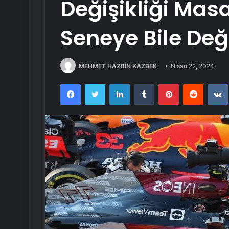
Değişikliği Masa
Seneye Bile Deği
MEHMET HAZBİN KAZBEK
Nisan 22, 2024
Facebook
Twitter
LinkedIn
Tumblr
Pinterest
Reddit