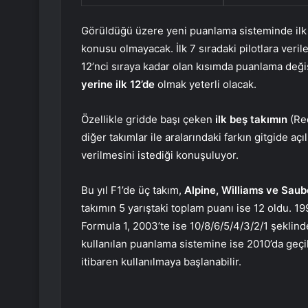
Görüldüğü üzere yeni puanlama sisteminde ilk sı
konusu olmayacak. İlk 7 sıradaki pilotlara ver
12’nci sıraya kadar olan kısımda puanlama değiş
yerine ilk 12’de
olmak yeterli olacak.
Özellikle gridde başı çeken
ilk beş takımın
(Red
diğer takımlar ile aralarındaki farkın gitgide a
verilmesini istediği konuşuluyor.
Bu yıl F1’de üç takım,
Alpine, Williams ve Saub
takımın 5 yarıştaki toplam puanı ise 12 oldu. 
Formula 1, 2003’te ise 10/8/6/5/4/3/2/1 şekli
kullanılan puanlama sistemine ise 2010’da geçi
itibaren kullanılmaya başlanabilir.