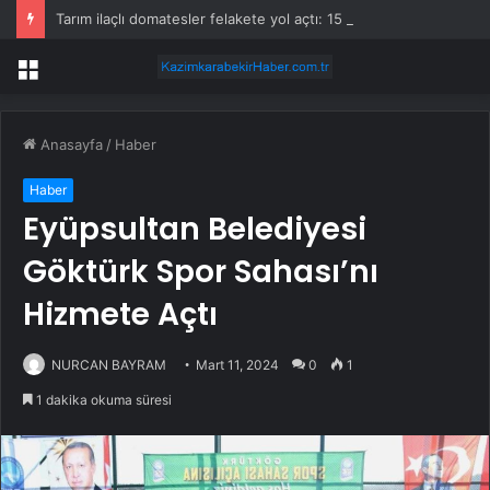
Tarım ilaçlı domatesler felakete yol açtı: 15 ölümde siyanür izine rastlandı
Menü
Anasayfa
/
Haber
Haber
Eyüpsultan Belediyesi
Göktürk Spor Sahası’nı
Hizmete Açtı
NURCAN BAYRAM
Mart 11, 2024
0
1
1 dakika okuma süresi