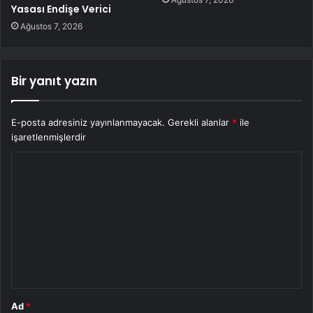
Yasası Endişe Verici
Ağustos 7, 2026
Bir yanıt yazın
E-posta adresiniz yayınlanmayacak.
Gerekli alanlar
*
ile
işaretlenmişlerdir
Y
o
r
u
m
*
Ad
*