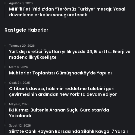
Ağustos 8, 2026
MHP’li Feti Yıldız’dan “Terörsüz Türkiye” mesajı: Yasal
düzenlemeler kalıcı sonuç üretecek
Rastgele Haberler
Temmuz 20, 2026
Yurt dışı üretici fiyatları yıllık yüzde 34,16 arttı… Enerji ve
madencilik yükselişte
Mart 8, 2026
Muhtarlar Toplantısı Gümüşhacıköy’de Yapıldı
Ocak 21, 2025
Citibank davası, hâkimin reddetme talebini geri
çevirmesinin ardından New York’ta devam ediyor
Mayıs 8, 2025
İki Kırmızı Bültenle Aranan Suçlu Gürcistan’da
Yakalandı
Şubat 12, 2026
Siirt’te Canlı Hayvan Borsasında Silahlı Kavga: 7 Yaralı