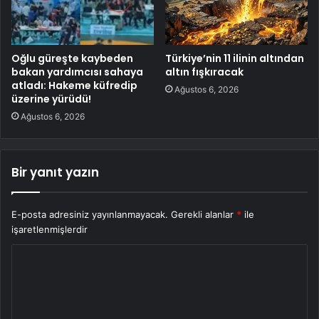
Oğlu güreşte kaybeden
Türkiye’nin 11 ilinin altından
bakan yardımcısı sahaya
altın fışkıracak
atladı: Hakeme küfredip
Ağustos 6, 2026
üzerine yürüdü!
Ağustos 6, 2026
Bir yanıt yazın
E-posta adresiniz yayınlanmayacak.
Gerekli alanlar
*
ile
işaretlenmişlerdir
Y
o
r
u