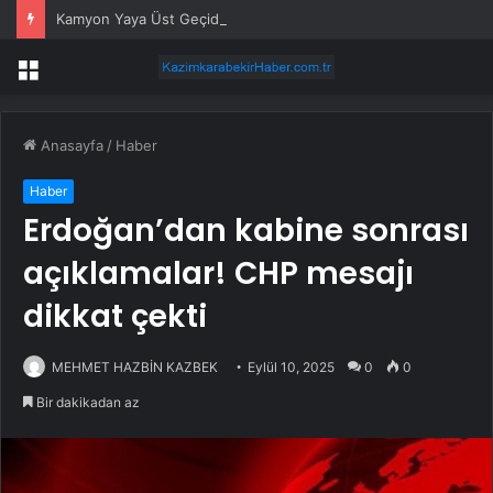
Kamyon Yaya Üst Geçidine Çarptı
Menü
Anasayfa
/
Haber
Haber
Erdoğan’dan kabine sonrası
açıklamalar! CHP mesajı
dikkat çekti
MEHMET HAZBİN KAZBEK
Eylül 10, 2025
0
0
Bir dakikadan az