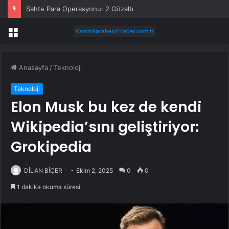
Sahte Para Operasyonu: 2 Gözaltı
Menü
Anasayfa
/
Teknoloji
Teknoloji
Elon Musk bu kez de kendi
Wikipedia’sını geliştiriyor:
Grokipedia
DİLAN BİÇER
Ekim 2, 2025
0
0
1 dakika okuma süresi