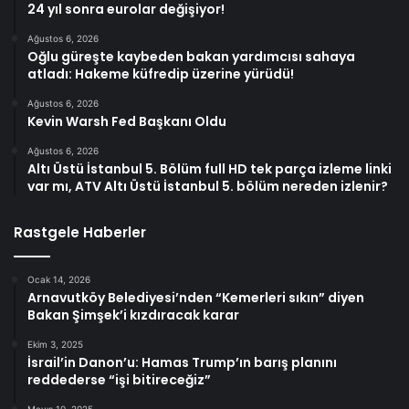
24 yıl sonra eurolar değişiyor!
Ağustos 6, 2026
Oğlu güreşte kaybeden bakan yardımcısı sahaya
atladı: Hakeme küfredip üzerine yürüdü!
Ağustos 6, 2026
Kevin Warsh Fed Başkanı Oldu
Ağustos 6, 2026
Altı Üstü İstanbul 5. Bölüm full HD tek parça izleme linki
var mı, ATV Altı Üstü İstanbul 5. bölüm nereden izlenir?
Rastgele Haberler
Ocak 14, 2026
Arnavutköy Belediyesi’nden “Kemerleri sıkın” diyen
Bakan Şimşek’i kızdıracak karar
Ekim 3, 2025
İsrail’in Danon’u: Hamas Trump’ın barış planını
reddederse “işi bitireceğiz”
Mayıs 10, 2025