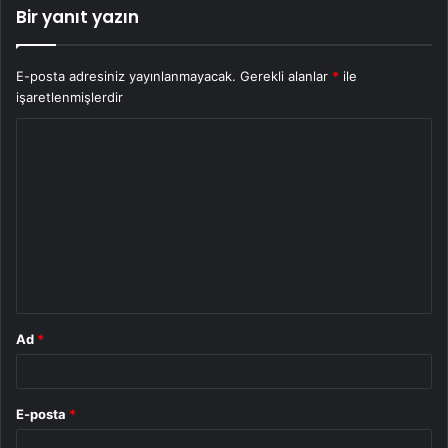
Bir yanıt yazın
E-posta adresiniz yayınlanmayacak.
Gerekli alanlar
*
ile
işaretlenmişlerdir
Y
o
r
u
m
*
Ad
*
E-posta
*